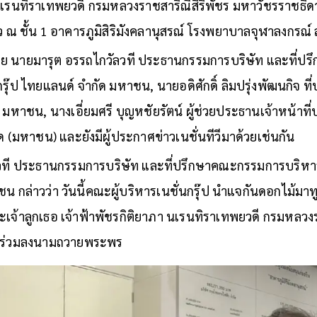
 นเรนทิราเทพยวดี กรมหลวงราชสาริณีสิริพัชร มหาวัชรราชธ
 ณ ชั้น 1 อาคารภูมิสิริมังคลานุสรณ์ โรงพยาบาลจุฬาลงกร
ย นายมารุต อรรถไกวัลวที ประธานกรรมการบริษัท และที่ป
กรุ๊ป ไทยแลนด์ จำกัด มหาชน, นายอดิศักดิ์ ลิมปรุ่งพัฒนกิจ ที่
 มหาชน, นางเอี่ยมศรี บุญหชัยรัตน์ ผู้ช่วยประธานเจ้าหน้าที่บ
ัด (มหาชน) และยังมีผู้ประกาศข่าวเนชั่นทีวีมาด้วยเช่นกัน
ที ประธานกรรมการบริษัท และที่ปรึกษาคณะกรรมการบริหาร บ
 กล่าวว่า วันนี้คณะผู้บริหารเนชั่นกรุ๊ป นำแจกันดอกไม้มาทู
เจ้าลูกเธอ เจ้าฟ้าพัชรกิติยาภา นเรนทิราเทพยวดี กรมหลวงร
ะร่วมลงนามถวายพระพร