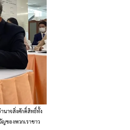
ิ่งศักดิ์สิทธิ์ทั้ง
งขวัญของพวกเราชาว