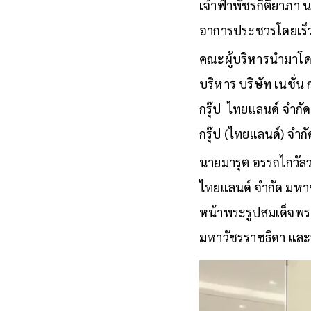
เจ้าฟ้าพัชรกิติยาภา
อาการประชวรโดยเร็ว
คณะผู้บริหารนำมาโด
บริหาร บริษัท เนชั่น 
กรุ๊ป ไทยแลนด์ จำกัด
กรุ๊ป (ไทยแลนด์) จำก
นายมารุต อรรถไกวัลว
ไทยแลนด์ จำกัด มหาชน
หน้าพระรูปสมเด็จพระ
มหาวัชรราชธิดา แล