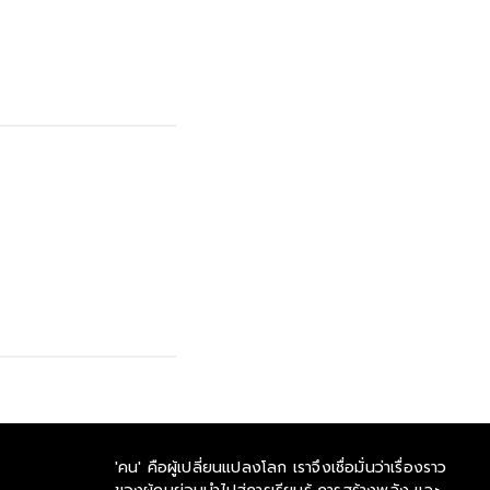
'คน' คือผู้เปลี่ยนแปลงโลก เราจึงเชื่อมั่นว่าเรื่องราว