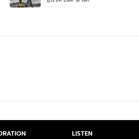
12 มี.ค. 2566
1387
ORATION
LISTEN