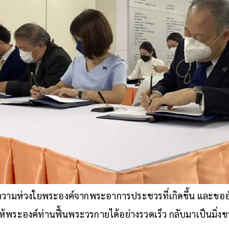
ีความห่วงใยพระองค์จากพระอาการประชวรที่เกิดขึ้น และขออำนาจส
้พระองค์ท่านฟื้นพระวรกายได้อย่างรวดเร็ว กลับมาเป็นมิ่