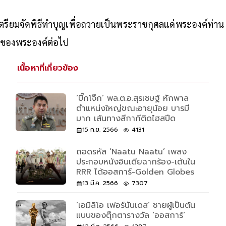
ุ๊ปเตรียมจัดพิธีทำบุญเพื่อถวายเป็นพระราชกุศลแด่พระองค์ท่
ของพระองค์ต่อไป
เนื้อหาที่เกี่ยวข้อง
‘บิ๊กโจ๊ก’ พล.ต.อ.สุรเชษฐ์ หักพาล
ตำแหน่งใหญ่ขณะอายุน้อย บารมี
มาก เส้นทางสีกากีติดไฮสปีด
15 ก.ย. 2566
4131
ถอดรหัส ‘Naatu Naatu’ เพลง
ประกอบหนังอินเดียฉากร้อง-เต้นใน
RRR ได้ออสการ์-Golden Globes
13 มี.ค. 2566
7307
‘เอมิลิโอ เฟอร์นันเดส’ ชายผู้เป็นต้น
แบบของตุ๊กตารางวัล ‘ออสการ์’