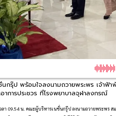
ชั่นกรุ๊ป พร้อมใจลงนามถวายพระพร เจ้าฟ้าพั
อาการประชวร ที่โรงพยาบาลจุฬาลงกรณ์
) เวลา 09.54 น. คณะผู้บริหารเนชั่นกรุ๊ป ลงนามถวายพระพร สม