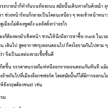
ระบายน้ำก็ทำกันบนท้องถนน สมัยนั้นเดินทางกันด้วยม้า อุจ
ช่วงหน้าร้อนก็กลายเป็นโคลนเหนียว ๆ พอเข้าหน้าหนาวสิ่ง
ตูเมืองไม่ต้องพูดถึง แออัดยิ่งกว่าอะไร
งก็ต้องพกผ้าเช็ดหน้า ชวนให้นึกถึงการหาซื้อ mask ในเวลานี
คน เดินไป สูดอากาศกรุงลอนดอนไป ก็คงไอจามกันไปตาม ๆ
งว่า จึงเป็นแหล่งเพาะเชื้อชั้นดี
ดเกิดขึ้น บรรดาคนรวยก็แห่หนีออกจากลอนดอนกันทันที แม
ต้องย้ายกันไปที่เมืองอ็อกซฟอร์ด โดยสมัยนั้นก็ได้มีการออกนโ
อให้อังกฤษต้องชนะ! เช่น
รรม