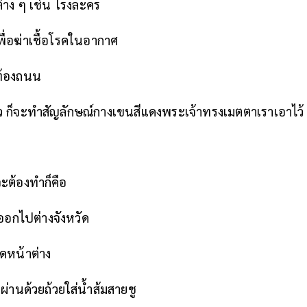
่าง ๆ เช่น โรงละคร
่อฆ่าเชื้อโรคในอากาศ
ท้องถนน
ล้ว ก็จะทำสัญลักษณ์กางเขนสีแดงพระเจ้าทรงเมตตาเราเอาไว้
ปจะต้องทำก็คือ
็ออกไปต่างจังหวัด
ดหน้าต่าง
นผ่านด้วยถ้วยใส่น้ำส้มสายชู