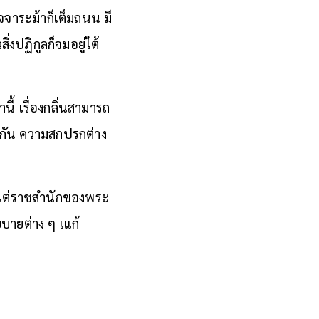
จาระม้าก็เต็มถนน มี
ปฏิกูลก็จมอยู่ใต้
้ เรื่องกลิ่นสามารถ
กัน ความสกปรกต่าง
้แต่ราชสำนักของพระ
ยบายต่าง ๆ เแก้