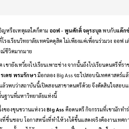
เอิญหรือเหตุผลใดก็ตาม
ออฟ - พูนศักดิ์ จตุระบุล
พบกับ
แด๊กซ
ี่โรงเรียนวิทยาลัยเทคนิคดุสิต ไม่เพียงแค่เพื่อนร่วมวง ออฟ เล่า
ณ์ชีวิตมากมาย
 เขายังเหวี่ยงไปเรียนเพาะช่าง จากนั้นถึงไปเรียนดนตรีที่
จรเดช พรมรักษา
มือกลอง Big Ass จะไปสอบนิเทศศาสตร์แล้ว
แล้วพบว่าสถาบันนี้เปิดสอนสาขาดนตรีด้วย จึงตัดสินใจสอบและ
นฐานที่มหาวิทยาลัยแห่งนี้
ึ่งของขุนขวานแห่งวง
Big Ass
คือดนตรี กิจกรรมที่เขามักทำร่
งที่ชื่นชอบ โอกาสหนึ่งที่ทำให้วงได้ขึ้นแสดงจริงคืองานเทศก