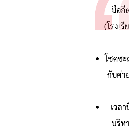
มือกี
(โรงเรี
โชคชะ
กับค่
เวลาน
บริห