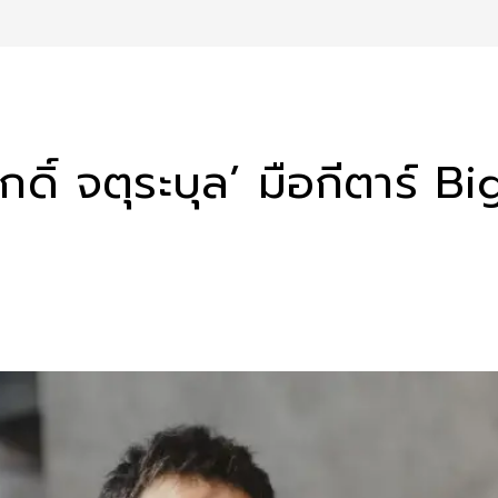
ดิ์ จตุระบุล’ มือกีตาร์ Bi