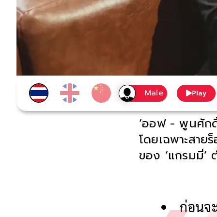
Play
‘ออฟ - พูนศักดิ
โดยเฉพาะสายร็อก 
ของ ‘แกรมมี่’
ก่อนจะ