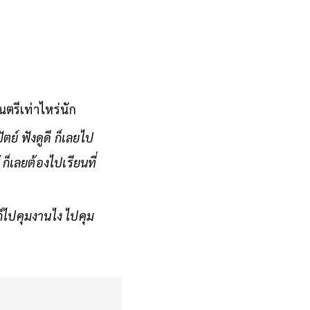
นตรีเท่าไหร่นัก
ตย์ ฟังดูดี ก็เลยไป
็เลยต้องไปเรียนที่
็ไปคุมงานไง ไปคุม