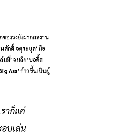
ชิกของวงยังฝากผลงาน
ศักดิ์ จตุระบุล’
มือ
์มมี่’
จนถึง
‘บอดี้ส
Big Ass’
ก้าวขึ้นเป็นผู้
เราก็แค่
าชอบเล่น