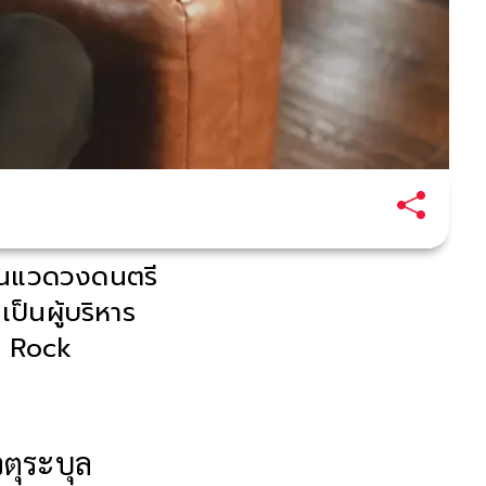
ักในแวดวงดนตรี
เป็นผู้บริหาร
น Rock
จตุระบุล