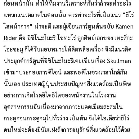
ก่อนหน้านั้น ทำให้ทีมงานวิเคราะห์กันว่าถ้าจะทำอะไร
แหวกแนวตลาดในตอนนั้น ควรทำอะไรที่เป็นแนว “ฮีโร่
ใส่หน้ากาก” น่าจะดี และผู้เขียนการ์ตูนต้นฉบับ Kamen
Rider คือ
อิชิโนะโมะริ โชทะโร่
ลูกศิษย์เอกของ
เทะสึกะ
โอะซะมุ
ก็ได้รับมอบหมายให้คิดพล็อตเรื่อง จึงมีแนวคิด
ประยุกต์การ์ตูนที่อิชิโนะโมะริเคยเขียนเรื่อง Skullman
เข้ามาประกอบการดีไซน์ และพอดีในช่วงเวลาใกล้กัน
นั้นเอง ประเทศญี่ปุ่นประสบปัญหาสิ่งแวดล้อมเป็นพิษ
อย่างการเกิดโรคอิไตอิไตของพนักงานในโรงงาน
อุตสาหกรรมอันเนื่องมาจากภาวะแคดเมียมสะสมใน
กระดูกจนกระดูกผุไปทั่วร่าง เป็นต้น จึงได้ไอเดียว่าฮีโร่
คนใหม่จะต้องมีนัยแฝงถึงการอนุรักษ์สิ่งแวดล้อมไว้ด้วย