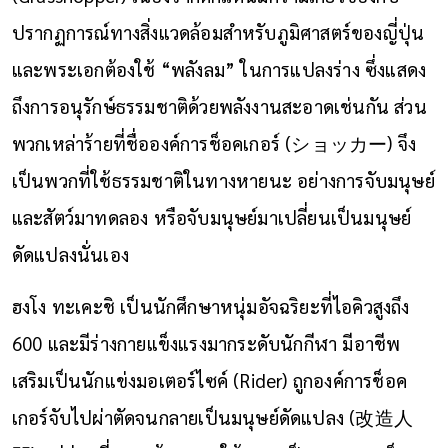
ปรากฏการณ์ทางสิ่งแวดล้อมสำหรับภูมิศาสตร์ของญี่ปุ่น
และพระเอกต้องใช้ “พลังลม” ในการแปลงร่าง ซึ่งแสดง
ถึงการอนุรักษ์ธรรมชาติด้วยพลังงานสะอาดเช่นกัน ส่วน
พวกเหล่าร้ายที่ชื่อองค์การช็อคเกอร์ (ショッカー) จึง
เป็นพวกที่ใช้ธรรมชาติในทางหายนะ อย่างการจับมนุษย์
และสัตว์มาทดลอง หรือจับมนุษย์มาเปลี่ยนเป็นมนุษย์
ดัดแปลงนั่นเอง
ฮงโง ทะเคะชิ เป็นนักศึกษาหนุ่มอัจฉริยะที่ไอคิวสูงถึง
600 และมีร่างกายแข็งแรงมากระดับนักกีฬา มีอาชีพ
เสริมเป็นนักแข่งมอเตอร์ไซค์ (Rider) ถูกองค์การช็อค
เกอร์จับไปผ่าตัดจนกลายเป็นมนุษย์ดัดแปลง (改造人