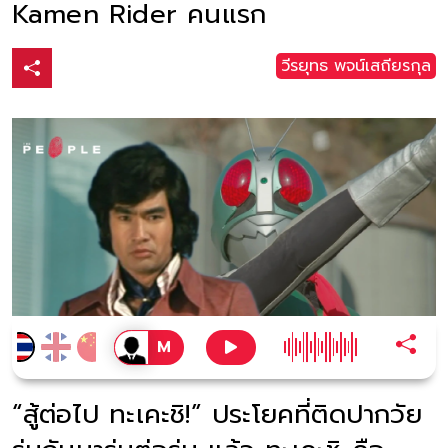
Kamen Rider คนแรก
วีรยุทธ พจน์เสถียรกุล
“สู้ต่อไป ทะเคะชิ!” ประโยคที่ติดปากวัย