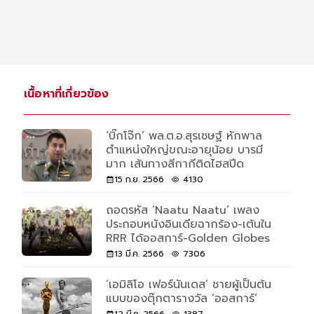
เนื้อหาที่เกี่ยวข้อง
‘บิ๊กโจ๊ก’ พล.ต.อ.สุรเชษฐ์ หักพาล
ตำแหน่งใหญ่ขณะอายุน้อย บารมี
มาก เส้นทางสีกากีติดไฮสปีด
15 ก.ย. 2566
4130
ถอดรหัส ‘Naatu Naatu’ เพลง
ประกอบหนังอินเดียฉากร้อง-เต้นใน
RRR ได้ออสการ์-Golden Globes
13 มี.ค. 2566
7306
‘เอมิลิโอ เฟอร์นันเดส’ ชายผู้เป็นต้น
แบบของตุ๊กตารางวัล ‘ออสการ์’
12 มี.ค. 2566
1387