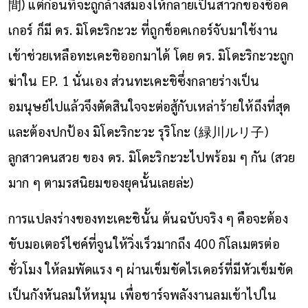
間) แต่ก่อนที่จะถูกล้างสมองให้กลายเป็นสาวกของช็อค
เกอร์ ก็มี ดร. มิโดะริกะวะ ที่ถูกช็อคเกอร์จับมาใช้งาน
เข้าช่วยเหลือทะเคะชิออกมาได้ โดย ดร. มิโดะริกะวะถูก
ฆ่าใน EP. 1 นั่นเอง ส่วนทะเคะชิซึ่งกลายร่างเป็น
อมนุษย์ไปแล้วจึงตัดสินใจจะต่อสู้กับเหล่าร้ายให้ถึงที่สุด
และต้องปกป้อง มิโดะริกะวะ รุริโกะ (緑川ルリ子)
ลูกสาวคนสวย ของ ดร. มิโดะริกะวะไปพร้อม ๆ กัน (สวย
มาก ๆ ตามรสนิยมของยุคนั้นเลยล่ะ)
การแปลงร่างของทะเคะชินั้น ต้นฉบับจริง ๆ คือจะต้อง
ขับมอเตอร์ไซค์ที่จูนให้วิ่งเร็วมากถึง 400 กิโลเมตรต่อ
ชั่วโมง ให้ลมพัดแรง ๆ ผ่านเข็มขัดไรเดอร์ที่มีหัวเข็มขัด
เป็นกังหันลมให้หมุน เพื่อชาร์จพลังงานลมเข้าไปใน