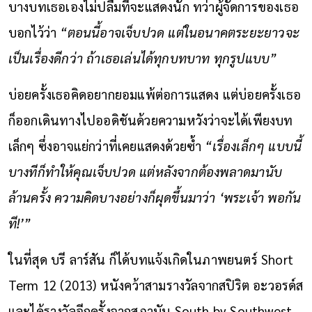
บางบทเธอเองไม่ปลื้มที่จะแสดงนัก ทว่าผู้จัดการของเธอ
บอกไว้ว่า
“ตอนนี้อาจเจ็บปวด แต่ในอนาคตระยะยาวจะ
เป็นเรื่องดีกว่า ถ้าเธอเล่นได้ทุกบทบาท ทุกรูปแบบ”
บ่อยครั้งเธอคิดอยากยอมแพ้ต่อการแสดง แต่บ่อยครั้งเธอ
ก็ออกเดินทางไปออดิชันด้วยความหวังว่าจะได้เพียงบท
เล็กๆ ซึ่งอาจแย่กว่าที่เคยแสดงด้วยซ้ำ
“เรื่องเล็กๆ แบบนี้
บางทีก็ทำให้คุณเจ็บปวด แต่หลังจากต้องพลาดมานับ
ล้านครั้ง ความคิดบางอย่างก็ผุดขึ้นมาว่า
‘พระเจ้า พอกัน
ที
!
’”
ในที่สุด บรี ลาร์สัน ก็ได้บทแจ้งเกิดในภาพยนตร์ Short
Term 12 (2013) หนังคว้าสามรางวัลจากสปิริต อะวอรด์ส
และได้รางวัลอีกครั้งจากสภาบัน South by Southwest