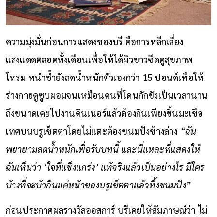
ความมุ่งมั่นก่อนการแสดงของบรี คือการหลีกเลี่ยง
แสงแดดตลอดทั้งเดือนเพื่อให้ได้ผิวขาวซีดดูสุขภาพ
โทรม หนำซ้ำยังลดน้ำหนักตัวเองกว่า 15 ปอนด์เพื่อให้
ร่างกายดูซูบผอมจนเหมือนคนที่โดนกักขังเป็นเวลานาน
ถึงขนาดเคยไปงานดินเนอร์แล้วต้องกินเพียงชิ้นมะเขือ
เทศบนบรูเช็ตตาโดยไม่แตะต้องขนมปังข้างล่าง
“ฉัน
พยายามลดน้ำหนักเพื่อรับบทนี้ และนี่แหละที่แสดงให้
ฉันเห็นว่า
‘ใจที่แข็งแกร่ง’ แท้จริงแล้วเป็นอย่างไร มีใคร
บ้างที่จะบ้ากินแค่หน้าของบรูเช็ตตาแล้วทิ้งขนมปัง”
ก่อนประกาศผลรางวัลออสการ์ บรีเคยให้สัมภาษณ์ว่า ไม่