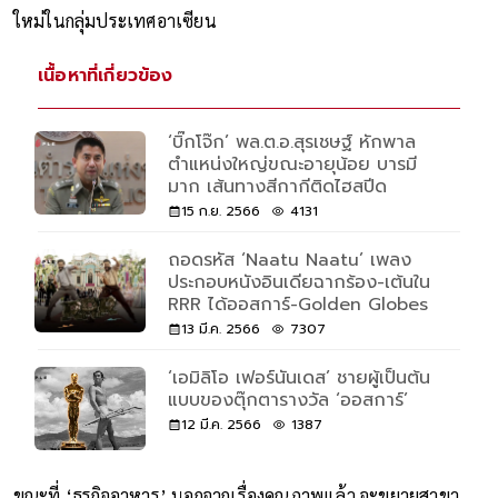
ใหม่ในกลุ่มประเทศอาเซียน
เนื้อหาที่เกี่ยวข้อง
‘บิ๊กโจ๊ก’ พล.ต.อ.สุรเชษฐ์ หักพาล
ตำแหน่งใหญ่ขณะอายุน้อย บารมี
มาก เส้นทางสีกากีติดไฮสปีด
15 ก.ย. 2566
4131
ถอดรหัส ‘Naatu Naatu’ เพลง
ประกอบหนังอินเดียฉากร้อง-เต้นใน
RRR ได้ออสการ์-Golden Globes
13 มี.ค. 2566
7307
‘เอมิลิโอ เฟอร์นันเดส’ ชายผู้เป็นต้น
แบบของตุ๊กตารางวัล ‘ออสการ์’
12 มี.ค. 2566
1387
ขณะที่ ‘ธุรกิจอาหาร’ นอกจากเรื่องคุณภาพแล้ว จะขยายสาขา