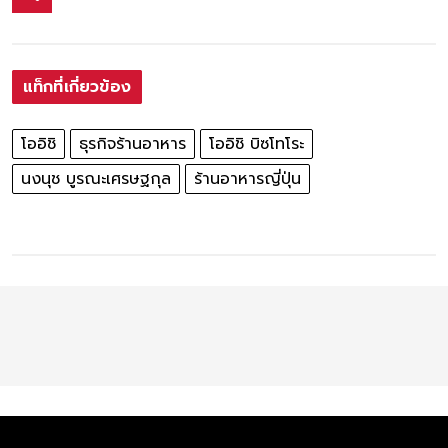
แท็กที่เกี่ยวข้อง
โออิชิ
ธุรกิจร้านอาหาร
โออิชิ บิซโทโระ
นงนุช บูรณะเศรษฐกุล
ร้านอาหารญี่ปุ่น