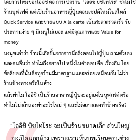
โดยก้าวใหม่ของโออิชิ คือ การเปิดร้าน ‘โออิชิ บิซโทโระ’ ซึ่งไม่ใช่
ร้านบุฟเฟต์ แต่เป็นร้านอาหารญี่ปุ่นคอนเซปต์ใหม่ในสไตล์
Quick Service และขายแบบ A la carte เน้นสะดวกรวดเร็ว รับ
ประทานง่าย ๆ มีเมนูไม่เยอะ แต่มีคุณภาพและ Value for
money
นงนุชเล่าว่า ร้านนี้เกิดขึ้นจากการนึกถึงตอนไปญี่ปุ่น ถามตัวเอง
และคนอื่นว่า ทำไมถึงอยากไป หนึ่งในคำตอบ คือ เรื่องกิน โดย
ข้อดีของที่นั่นคือทุกร้านมีมาตรฐานและอร่อยเหมือนกัน ไม่ว่า
ร้านข้างทางหรือในห้าง
แล้วทำไม โออิชิ เป็นร้านอาหารญี่ปุ่นจะอยู่แค่ในบุฟเฟต์หรือ
ทำไมไม่กล้าลองทำอะไรใหม่ ๆ และไม่อยากลองทำบ้างหรือ?
"โออิชิ บิซโทโระ จะเป็นร้านขนาดเล็ก ส่วนใหญ่
จะเปิดนอกห้าง เพราะเราเห็นบทเรียนตอนช่วง