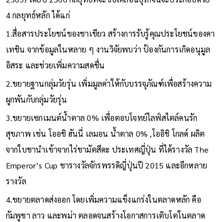
4 กลยุทธ์หลัก ได้แก่
1.สื่อสารประโยชน์ของชาเขียว สร้างการรับรู้คุณประโยชน์ของคา
เทชิน จากข้อมูลในหลาย ๆ งานวิจัยพบว่า ป้องกันการเกิดอนุมูล
อิสระ และช่วยเพิ่มความสดชื่น
2.ขยายฐานกลุ่มวัยรุ่น เพิ่มมูลค่าให้กับบรรจุภัณฑ์เพื่อสร้างความ
ผูกพันกับกลุ่มวัยรุ่น
3.ขยายเซกเมนต์น้ำตาล 0% เพื่อตอบโจทย์ไลฟ์สไตล์คนรัก
สุขภาพ เช่น โออชิ ฮันนี่ เลมอน น้ำตาล 0% ,โออิชิ โกลด์ ผลิต
จากใบชานำเข้าจากไร่ชามัตสึดะ ประเทศญี่ปุ่น ที่ได้รางวัล The
Emperor’s Cup ชารางวัลจักรพรรดิญี่ปุ่นปี 2015 และอีกหลาย
รางวัล
4.ขยายตลาดส่งออก โดยเพิ่มความแข็งแกร่งในตลาดหลัก คือ
กัมพูชา ลาว และพม่า ตลอดจนสร้างโอกาสการเติบโตในตลาด