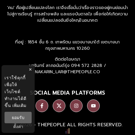
'คน' คือผู้เปลี่ยนแปลงโลก เราจึงเชื่อมั่นว่าเรื่องราวของผู้คนย่อมนำ
ไปสู่การเรียนรู้ การสร้างพลัง และแรงบันดาลใจ เพื่อก่อให้เกิดความ
เปลี่ยนแปลงอันยิ่งใหญ่ในอนาคต
ที่อยู่ : 1854 ชั้น 6 ถ. เทพรัตน แขวงบางนาใต้ เขตบางนา
กรุงเทพมหานคร 10260
ติดต่อโฆษณา
นครินทร์ ลาภอนันด์รุ่ง
094 572 2828 /
×
NAKARIN_LAR@THEPEOPLE.CO
เราใช้คุกกี้
เพื่อให้
SOCIAL MEDIA PLATFORMS
เว็บไซต์
ทำงานได้ดี
ขึ้น
เพิ่มเติม
ยอมรับ
Ⓒ 2026 -
THEPEOPLE
ALL RIGHTS RESERVED.
ตั้งค่า