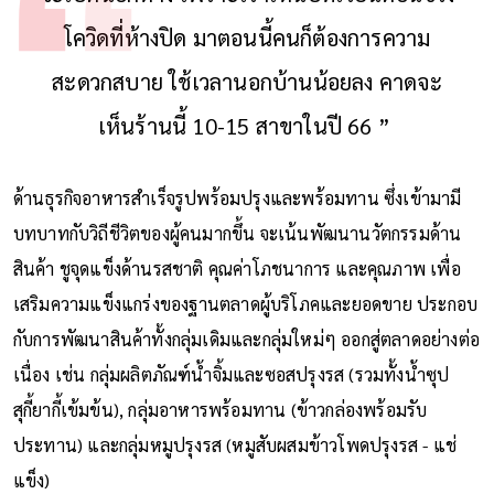
โควิดที่ห้างปิด มาตอนนี้คนก็ต้องการความ
สะดวกสบาย ใช้เวลานอกบ้านน้อยลง คาดจะ
เห็นร้านนี้ 10-15 สาขาในปี 66 ”
ด้านธุรกิจอาหารสำเร็จรูปพร้อมปรุงและพร้อมทาน ซึ่งเข้ามามี
บทบาทกับวิถีชีวิตของผู้คนมากขึ้น จะเน้นพัฒนานวัตกรรมด้าน
สินค้า ชูจุดแข็งด้านรสชาติ คุณค่าโภชนาการ และคุณภาพ เพื่อ
เสริมความแข็งแกร่งของฐานตลาดผู้บริโภคและยอดขาย ประกอบ
กับการพัฒนาสินค้าทั้งกลุ่มเดิมและกลุ่มใหม่ๆ ออกสู่ตลาดอย่างต่อ
เนื่อง เช่น กลุ่มผลิตภัณฑ์น้ำจิ้มและซอสปรุงรส (รวมทั้งน้ำซุป
สุกี้ยากี้เข้มข้น), กลุ่มอาหารพร้อมทาน (ข้าวกล่องพร้อมรับ
ประทาน) และกลุ่มหมูปรุงรส (หมูสับผสมข้าวโพดปรุงรส - แช่
แข็ง)