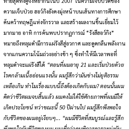
ท้ายสุดทั้งคู่จึงหย่ากันในปี 2007
ในความเจ็บปวดของ
ความเจ็บป่วย ฮอว์กิงยังคงมุ่งหน้าบนเส้นทางการศึกษา
ค้นคว้าทฤษฎีแห่งจักรวาล และสร้างผลงานชิ้นเยี่ยมไว้
มากมาย อาทิ การค้นพบปรากฏการณ์ “รังสีฮอว์กิง”
หมายถึงหลุมดำมีการแผ่รังสีสู่อวกาศ และดูดกลืนพลังงาน
จากแกนความโน้มถ่วงอย่างช้า ๆ ซึ่งทำให้มีเวลาพอที่
หลุมดำจะแผ่รังสีได้
“ตอนที่ผมอายุ
21 และเริ่มป่วยด้วย
โรคกล้ามเนื้ออ่อนแรงนั้น ผมรู้สึกว่ามันช่างไม่ยุติธรรม
เหลือเกิน ทำไมเรื่องแบบนี้ถึงต้องเกิดกับผม? ตอนนั้นผม
คิดว่าชีวิตผมจบสิ้นแล้ว ผมคงไม่ได้ใช้ศักยภาพที่ผมมีให้
เกิดประโยชน์ ทว่าขณะนี้ 50 ปีผ่านไป ผมรู้สึกพึงพอใจ
กับชีวิตของผมอยู่เงียบๆ...
“ผมมีชีวิตที่สมบูรณ์และรู้สึก
พึงพอใจกับชีวิตของผม ผมเชื่อว่าคนพิการควรจะมุ่งกับ