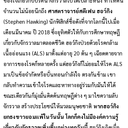
ข้องใจเกี่ยวกับปริศนาจักรวาลไปได้เปลาะหนึ่ง ทำให้คน
จำนวนไม่น้อยนึกถึง
ศาสตราจารย์สตีเฟน ฮอว์กิง
(Stephen Hawking) นักฟิสิกส์ชื่อดังที่จากโลกนี้ไปเมื่อ
เดือนมีนาคม ปี 2018 ซึ่งอุทิศตัวให้กับการศึกษาทฤษฎี
เกี่ยวกับจักรวาลมาตลอดชีวิต
ฮอว์กิงป่วยด้วยโรคกล้าม
เนื้ออ่อนแรง (ALS) มาตั้งแต่อายุ 20 ต้น ๆ เฉียดตายจาก
อาการของโรคก็หลายครั้ง แต่ฮอว์กิงก็ไม่ยอมให้โรค ALS
มาเป็นข้อจำกัดหรือบั่นทอนกำลังใจ ตรงกันข้าม เขา
กลับทำความเข้าใจโรคและหาทางอยู่ร่วมกับมันให้ได้
ขณะเดียวกันก็มุ่งมั่นคิดค้นทฤษฎีต่าง ๆ มาไขความลับ
จักรวาล สร้างประโยชน์ให้มวลมนุษยชาติ
หากฮอว์กิง
ยกธงขาวยอมแพ้ในวันนั้น โลกก็คงไม่มีองค์ความรู้
เกี่ยวกับจักรวาลเพิ่มขึ้นอย่างทุกวันนี้
ฮอว์กิงเกิดเมื่อ