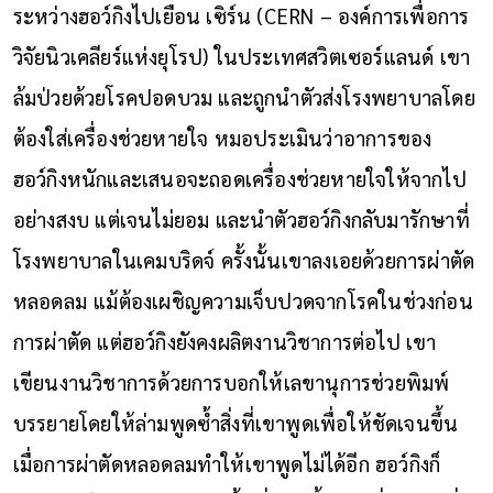
ระหว่างฮอว์กิงไปเยือน เซิร์น (CERN – องค์การเพื่อการ
วิจัยนิวเคลียร์แห่งยุโรป) ในประเทศสวิตเซอร์แลนด์ เขา
ล้มป่วยด้วยโรคปอดบวม และถูกนำตัวส่งโรงพยาบาลโดย
ต้องใส่เครื่องช่วยหายใจ หมอประเมินว่าอาการของ
ฮอว์กิงหนักและเสนอจะถอดเครื่องช่วยหายใจให้จากไป
อย่างสงบ แต่เจนไม่ยอม และนำตัวฮอว์กิงกลับมารักษาที่
โรงพยาบาลในเคมบริดจ์ ครั้งนั้นเขาลงเอยด้วยการผ่าตัด
หลอดลม
แม้ต้องเผชิญความเจ็บปวดจากโรคในช่วงก่อน
การผ่าตัด แต่ฮอว์กิงยังคงผลิตงานวิชาการต่อไป เขา
เขียนงานวิชาการด้วยการบอกให้เลขานุการช่วยพิมพ์
บรรยายโดยให้ล่ามพูดซ้ำสิ่งที่เขาพูดเพื่อให้ชัดเจนขึ้น
เมื่อการผ่าตัดหลอดลมทำให้เขาพูดไม่ได้อีก ฮอว์กิงก็