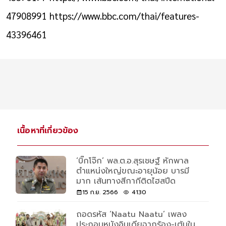
47908991
https://www.bbc.com/thai/features-
43396461
เนื้อหาที่เกี่ยวข้อง
‘บิ๊กโจ๊ก’ พล.ต.อ.สุรเชษฐ์ หักพาล
ตำแหน่งใหญ่ขณะอายุน้อย บารมี
มาก เส้นทางสีกากีติดไฮสปีด
15 ก.ย. 2566
4130
ถอดรหัส ‘Naatu Naatu’ เพลง
ประกอบหนังอินเดียฉากร้อง-เต้นใน