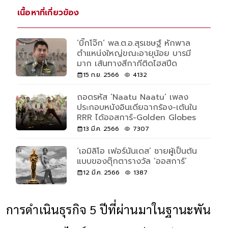
เนื้อหาที่เกี่ยวข้อง
‘บิ๊กโจ๊ก’ พล.ต.อ.สุรเชษฐ์ หักพาล
ตำแหน่งใหญ่ขณะอายุน้อย บารมี
มาก เส้นทางสีกากีติดไฮสปีด
15 ก.ย. 2566
4132
ถอดรหัส ‘Naatu Naatu’ เพลง
ประกอบหนังอินเดียฉากร้อง-เต้นใน
RRR ได้ออสการ์-Golden Globes
13 มี.ค. 2566
7307
‘เอมิลิโอ เฟอร์นันเดส’ ชายผู้เป็นต้น
แบบของตุ๊กตารางวัล ‘ออสการ์’
12 มี.ค. 2566
1387
การดำเนินธุรกิจ
5
ปีที่ผ่านมาในฐานะพัน