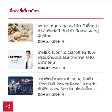
เนื้อหาที่เกี่ยวข้อง
เซเว่นฯ หนุนชาวสวนลำไย รับซื้อกว่า
830 ตันต่อปี ดันลำไยอีดอพวงสดสู่
ผู้บริโภค
06 ส.ค. 2569
SYNEX โชว์กำไร Q2/69 โต 18%
พร้อมจ่ายปันผลระหว่างกาล 0.10
บาทต่อหุ้น
06 ส.ค. 2569
สายฟิตห้ามพลาด! เรดบลูเปิดตัว
"Red Bull Power Race" การแข่ง
ขันฟิตเนสเรสซิ่งรูปแบบใหม่ครั้งแรก
ของโลก เปิดรับแค่ 500 คนเท่านั้น
06 ส.ค. 2569