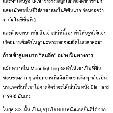
และทำให้บรูซ ได้เข้าชิงรางวัลลูกโลกทองคำสาขานัก
แสดงนำชายในซีรีส์สาขาตลกในซีซั่นแรก ก่อนจะคว้า
รางวัลในซีซั่นที่ 2
และด้วยบทบาทนักสืบเจ้าเสน่ห์นี้เอง ทำให้บรูซได้แจ้ง
เกิดอย่างเต็มดัวในฐานะพระเอกจอมอึดในเวลาต่อมา
ก้าวเข้าสู่บทบาท “คนอึด” อย่างเป็นทางการ
แม้บทบาทใน Moonlighting จะทำให้เขาเป็นที่ชื่น
ชอบของสาว ๆ แต่บทบาทที่แจ้งเกิดเขาจริง ๆ กลับเป็น
บทแอคชั่นที่เขาไม่คาดคิดว่าจะได้เล่นในหนัง Die Hard
(1988) นั่นเอง
ในยุค 80s นั้น เป็นยุครุ่งเรืองของหนังแอคชั่นฮีโร่ จาก