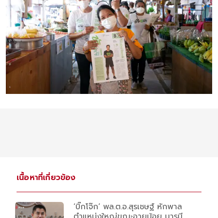
เนื้อหาที่เกี่ยวข้อง
‘บิ๊กโจ๊ก’ พล.ต.อ.สุรเชษฐ์ หักพาล
ตำแหน่งใหญ่ขณะอายุน้อย บารมี