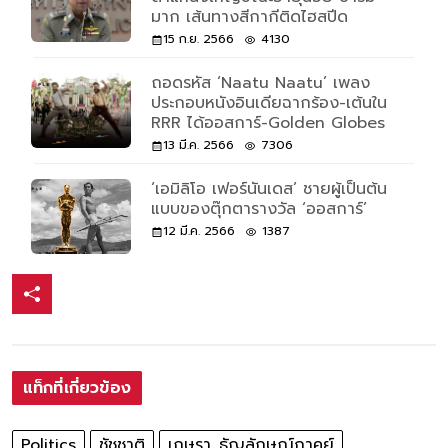
มาก เส้นทางสีกากีติดไฮสปีด
15 ก.ย. 2566
4130
ถอดรหัส ‘Naatu Naatu’ เพลง
ประกอบหนังอินเดียฉากร้อง-เต้นใน
RRR ได้ออสการ์-Golden Globes
13 มี.ค. 2566
7306
‘เอมิลิโอ เฟอร์นันเดส’ ชายผู้เป็นต้น
แบบของตุ๊กตารางวัล ‘ออสการ์’
12 มี.ค. 2566
1387
แท็กที่เกี่ยวข้อง
Politics
ชัชชาติ
เกษรา_ธัญลักษณ์ภาคย์