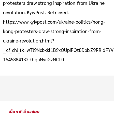
protesters draw strong inspiration from Ukraine
revolution. KyivPost. Retrieved.
https://www.kyivpost.com/ukraine-politics/hong-
kong-protesters-draw-strong-inspiration-from-
ukraine-revolution.html?
__cf_chl_tk=wTl9Ncbkkl1B9xOUpiFQt8Dpb.Z9RRIdFY
1645884132-0-gaNycGzNCL0
เนื้อหาที่เกี่ยวข้อง