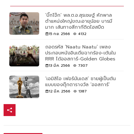
‘บิ๊กโจ๊ก’ พล.ต.อ.สุรเชษฐ์ หักพาล
ตำแหน่งใหญ่ขณะอายุน้อย บารมี
มาก เส้นทางสีกากีติดไฮสปีด
15 ก.ย. 2566
4132
ถอดรหัส ‘Naatu Naatu’ เพลง
ประกอบหนังอินเดียฉากร้อง-เต้นใน
RRR ได้ออสการ์-Golden Globes
13 มี.ค. 2566
7307
‘เอมิลิโอ เฟอร์นันเดส’ ชายผู้เป็นต้น
แบบของตุ๊กตารางวัล ‘ออสการ์’
12 มี.ค. 2566
1387