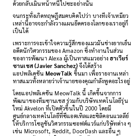
ด้วยกลับเมินหน้าหนีไปซะอย่างนั้น 
จนกระทั่งเกิดทฤษฎีสมคบคิดไปว่า บางทีเจ้าเหมียว
เหล่านี้อาจจะกำลังวางแผนยึดครองโลกของเราอยู่ก็
เป็นได้
เพราะการจะเข้าใจความรู้สึกของแมวมันช่างยากเย็น 
อดีตนักวิศวกรรมของ Amazon ซึ่งทำงานในส่วน
ของการพัฒนา Alexa ผู้เป็นทาสแมวอย่าง 
ฮาเวียร์ 
ซานเชส (Javier Sanchez) 
จึงได้สร้าง
แอปพลิเคชัน 
MeowTalk
 ขึ้นมา เพื่อรายงานเหล่า
ทาสแมวทั้งหลายว่าเจ้านายของคุณกำลังพูดอะไรอยู่
โดยแอปพลิเคชัน MeowTalk นี้ เกิดขึ้นจากการ
พัฒนาของทีมซานเชส ร่วมกับบริษัทเทคโนโลยีรุ่น
ใหม่ Akvelon ที่เปิดตัวขึ้นในปี 2000 โดยมี
ศูนย์กลางเทคโนโลยีที่ซีแอตเทิลและซิลิคอนแวลลีย์ 
ให้บริการโซลูชันวิศวกรรมซอฟต์แวร์แก่บริษัทต่าง ๆ 
เช่น Microsoft, Reddit, DoorDash และอื่น ๆ