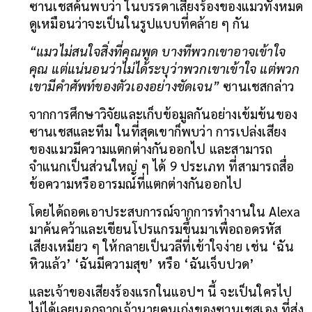
ซานเชสค้นพบว่า ในบรรดาเสียงร้องของแมวทั้งหมด
ดูเหมือนว่าจะเป็นในรูปแบบที่คล้าย ๆ กัน 
“แมวไม่สนใจสิ่งที่คุณพูด บางทีพวกเขาอาจเข้าใจ
คุณ แต่แน่นอนว่าไม่ได้ระบุว่าพวกเขาเข้าใจ แต่พวก
เขามีคำศัพท์ของตัวเองอย่างชัดเจน”
 ซานเชสกล่าว
จากการศึกษาวิจัยและเก็บข้อมูลกันอย่างเข้มข้นของ
ซานเชสและทีม ในที่สุดเขาก็พบว่า การเปล่งเสียง
ของแมวมีความแตกต่างกันออกไป และสามารถ
จำแนกเป็นส่วนใหญ่ ๆ ได้ 9 ประเภท ที่สามารถสื่อ
ข้อความหรืออารมณ์ที่แตกต่างกันออกไป
โดยได้ถอดเอาประสบการณ์จากการทำงานใน Alexa 
มาค้นคว้าและเขียนโปรแกรมขึ้นมาเพื่อถอดรหัส
เสียงเหมียว ๆ ให้กลายเป็นวลีที่เข้าใจง่าย เช่น ‘ฉัน
หิวแล้ว’ ‘ฉันมีความสุข’ หรือ ‘ฉันเจ็บปวด’
และเจ้าของเสียงร้องแรกในแอปฯ นี้ จะเป็นใครไป
ไม่ได้เลยนอกจากเจ้านายคนเก่งของซานเชสเอง ที่ส่ง