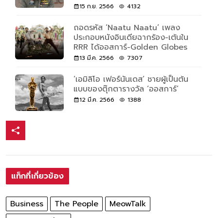
15 ก.ย. 2566
4132
ถอดรหัส ‘Naatu Naatu’ เพลง
ประกอบหนังอินเดียฉากร้อง-เต้นใน
RRR ได้ออสการ์-Golden Globes
13 มี.ค. 2566
7307
‘เอมิลิโอ เฟอร์นันเดส’ ชายผู้เป็นต้น
แบบของตุ๊กตารางวัล ‘ออสการ์’
12 มี.ค. 2566
1388
แท็กที่เกี่ยวข้อง
Business
The People
MeowTalk