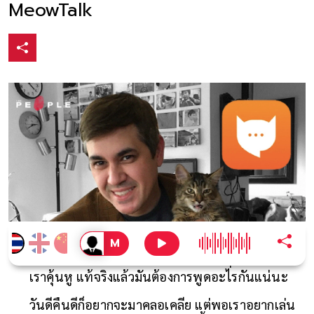
MeowTalk
“เมี้ยว เมี้ยว เมี้ยว…” เสียงเรียกน่ารัก ๆ ของแมวที่
เราคุ้นหู แท้จริงแล้วมันต้องการพูดอะไรกันแน่นะ
วันดีคืนดีก็อยากจะมาคลอเคลีย แต่พอเราอยากเล่น