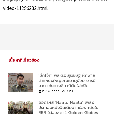
video-11296232.html
เนื้อหาที่เกี่ยวข้อง
‘บิ๊กโจ๊ก’ พล.ต.อ.สุรเชษฐ์ หักพาล
ตำแหน่งใหญ่ขณะอายุน้อย บารมี
มาก เส้นทางสีกากีติดไฮสปีด
15 ก.ย. 2566
4131
ถอดรหัส ‘Naatu Naatu’ เพลง
ประกอบหนังอินเดียฉากร้อง-เต้นใน
RRR ได้ออสการ์-Golden Globes