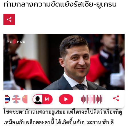
ท่ามกลางความขัดแย้งรัสเซีย-ยูเครน
โชคชะตามักเล่นตลกอยู่เสมอ แต่ใครจะไปคิดว่าเรื่องที่ดู
เหมือนกับพล็อตละครนี้ ได้เกิดขึ้นกับประธานาธิบดี