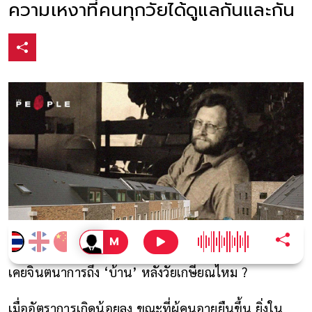
ความเหงาที่คนทุกวัยได้ดูแลกันและกัน
เคยจินตนาการถึง ‘บ้าน’ หลังวัยเกษียณไหม ?
เมื่ออัตราการเกิดน้อยลง ขณะที่ผู้คนอายุยืนขึ้น ยิ่งใน