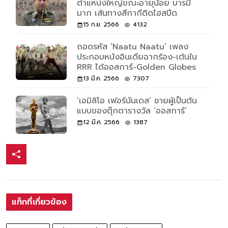
ตำแหน่งใหญ่ขณะอายุน้อย บารมี
มาก เส้นทางสีกากีติดไฮสปีด
15 ก.ย. 2566
4132
ถอดรหัส ‘Naatu Naatu’ เพลง
ประกอบหนังอินเดียฉากร้อง-เต้นใน
RRR ได้ออสการ์-Golden Globes
13 มี.ค. 2566
7307
‘เอมิลิโอ เฟอร์นันเดส’ ชายผู้เป็นต้น
แบบของตุ๊กตารางวัล ‘ออสการ์’
12 มี.ค. 2566
1387
แท็กที่เกี่ยวข้อง