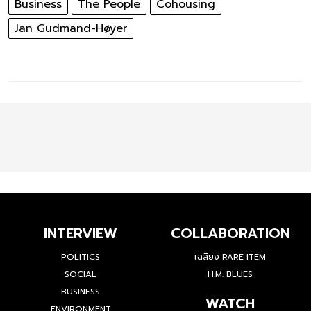
Business
The People
Cohousing
Jan Gudmand-Høyer
INTERVIEW
COLLABORATION
POLITICS
เฉลียง RARE ITEM
SOCIAL
H.M. BLUES
BUSINESS
WATCH
ENVIRONMENT