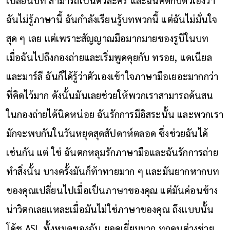
ฉันไม่รู้ภาษานี้ ฉันกำลังเรียนรู้บทพวกนี้ แต่ฉันไม่มั่นใจ
สุด ๆ เลย แต่เพราะสัญญาณมือมากมายของรูบีในบท
เมื่อฉันไปถึงกองถ่ายและเริ่มพูดคุยกับ ทรอย, แดเนียล
และมาร์ลี ฉันก็ได้รู้ว่าตัวเองเข้าใจภาษามือเยอะมากกว่า
ที่คิดไว้มาก ดังนั้นมันเลยช่วยให้พวกเราสามารถด้นสน
ในกองถ่ายได้นิดหน่อย ฉันรักการมีอิสระนั้น และพวกเรา
มักจะพบกันในวันหยุดสุดสัปดาห์ตลอด ซึ่งช่วยฉันได้
เช่นกัน แต่ ใช่ ฉันตกหลุมรักภาษามือและฉันรักการถ่าย
ทำสิ่งนั้น บางครั้งมันก็ท้าทายมาก ๆ และมันยากหากบท
ของคุณเปลี่ยนไปเมื่อเป็นภาษาของคุณ แต่มันค่อนข้าง
น่าวิตกเลยแหละเมื่อมันไม่ใช่ภาษาของคุณ ถึงแบบนั้น
โค้ช ASL ทั้งหมดของฉัน ยอดเยี่ยมมาก ทุกคนต่างช่วย