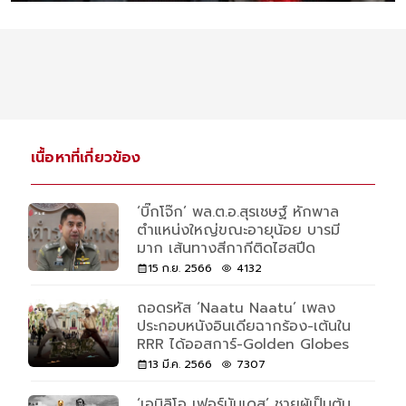
เนื้อหาที่เกี่ยวข้อง
‘บิ๊กโจ๊ก’ พล.ต.อ.สุรเชษฐ์ หักพาล
ตำแหน่งใหญ่ขณะอายุน้อย บารมี
มาก เส้นทางสีกากีติดไฮสปีด
15 ก.ย. 2566
4132
ถอดรหัส ‘Naatu Naatu’ เพลง
ประกอบหนังอินเดียฉากร้อง-เต้นใน
RRR ได้ออสการ์-Golden Globes
13 มี.ค. 2566
7307
‘เอมิลิโอ เฟอร์นันเดส’ ชายผู้เป็นต้น