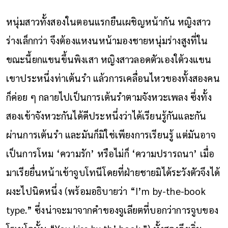
หนุ่มสาวทั้งสองในตอนแรกยืนเผชิญหน้ากัน หญิงสาว
ร่างเล็กกว่า จึงต้องแหงนหน้ามองชายหนุ่มร่างสูงที่ใน
ขณะนี้ยกแขนขึ้นพิงเสา หญิงสาวลอดตัวเองใต้วงแขน
เขาประหนึ่งท่าเต้นรำ แล้วการเคลื่อนไหวของทั้งสองคน
ก็ค่อย ๆ กลายไปเป็นการเต้นรำตามจังหวะเพลง ซึ่งทั้ง
สองเข้าจังหวะกันได้ดีประหนึ่งว่าได้เรียนรู้กันและกัน
ผ่านการเต้นรำ และมันก็มิใช่เพียงการเรียนรู้ แต่มันอาจ
เป็นการโหม ‘ความรัก’ หรือไม่ก็ ‘ความปรารถนา’ เมื่อ
มาเรียยื่นหน้าเข้าจูบโทนีโดยที่ฝ่ายชายมิได้ระวังตัวจึงได้
ผงะไปนิดหนึ่ง (พร้อมอธิบายว่า “I’m by-the-book
type.” ซึ่งน่าจะมาจากคำของจูเลียตที่บอกว่าการจูบของ