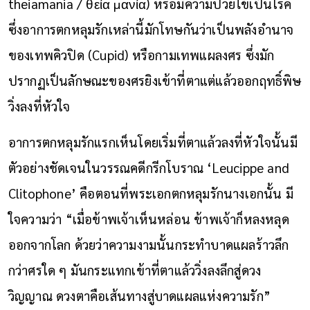
theiamania / θεία μανία) หรือมีความป่วยไข้เป็นโรค
ซึ่งอาการตกหลุมรักเหล่านี้มักโทษกันว่าเป็นพลังอำนาจ
ของเทพคิวปิด (Cupid) หรือกามเทพแผลงศร ซึ่งมัก
ปรากฏเป็นลักษณะของศร
ยิงเข้าที่
ตา
แต่แล้วออกฤทธิ์พิษ
วิ่งลงที่หัวใจ
อาการตกหลุมรักแรกเห็นโดยเริ่มที่ตาแล้วลงที่หัวใจนั้นมี
ตัวอย่างชัดเจนในวรรณคดีกรีกโบราณ ‘Leucippe and
Clitophone’ คือตอนที่พระเอกตกหลุมรักนางเอกนั้น มี
ใจความว่า “เมื่อข้าพเจ้าเห็นหล่อน ข้าพเจ้าก็หลงหลุด
ออกจากโลก ด้วยว่าความงามนั้นกระทำบาดแผลร้าวลึก
กว่าศรใด ๆ มันกระแทกเข้าที่ตาแล้ววิ่งลงลึกสู่ดวง
วิญญาณ ดวงตาคือเส้นทางสู่บาดแผลแห่งความรัก”