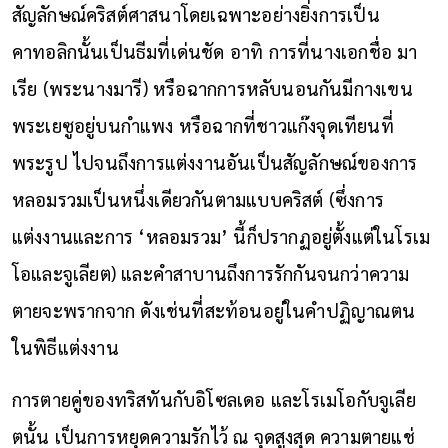
สัญลักษณ์คริสต์ศาสนาโดยเฉพาะอย่างยิ่งการเป็น
คาทอลิกนั้นเป็นธีมที่เด่นชัด อาทิ การที่นางเอกชื่อ มา
เรีย (พระนางมารี) หรือฉากการหลับนอนกันมีกางเขน
พระเยซูอยู่บนกำแพง หรือฉากที่ชาวแก๊งจุดเทียนที่
พระรูป ไปจนถึงการแต่งงานอันเป็นสัญลักษณ์ของการ
หลอมรวมเป็นหนึ่งเดียวกันตามแบบคริสต์ (ซึ่งการ
แต่งงานและการ ‘หลอมรวม’ นี้ก็ปรากฏอยู่ตั้งแต่ในโรเม
โอและจูเลียต) และคำสาบานถึงการรักกันจนกว่าความ
ตายจะพรากจาก ดังเช่นที่สะท้อนอยู่ในคำปฏิญาณตน
ในพิธีแต่งงาน
การตายคู่ของทริสทันกับอิโซลเดอ และโรเมโอกับจูเลีย
ตนั้น เป็นการหยุดความรักไว้ ณ จุดสูงสุด ความตายแช่