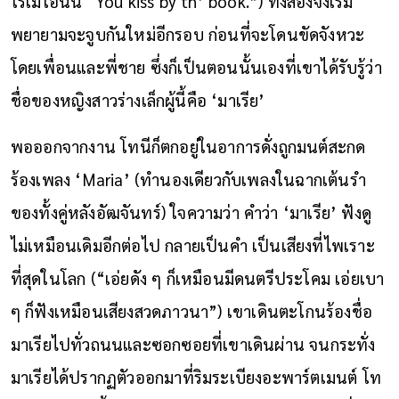
โรเมโอนั้น “You kiss by th’ book.”) ทั้งสองจึงเริ่ม
พยายามจะจูบกันใหม่อีกรอบ ก่อนที่จะโดนขัดจังหวะ
โดยเพื่อนและพี่ชาย ซึ่งก็เป็นตอนนั้นเองที่เขาได้รับรู้ว่า
ชื่อของหญิงสาวร่างเล็กผู้นี้คือ ‘มาเรีย’
พอออกจากงาน โทนีก็ตกอยู่ในอาการดั่งถูกมนต์สะกด
ร้องเพลง ‘Maria’ (ทำนองเดียวกับเพลงในฉากเต้นรำ
ของทั้งคู่หลังอัฒจันทร์) ใจความว่า คำว่า ‘มาเรีย’ ฟังดู
ไม่เหมือนเดิมอีกต่อไป กลายเป็นคำ เป็นเสียงที่ไพเราะ
ที่สุดในโลก (“เอ่ยดัง ๆ ก็เหมือนมีดนตรีประโคม เอ่ยเบา
ๆ ก็ฟังเหมือนเสียงสวดภาวนา”) เขาเดินตะโกนร้องชื่อ
มาเรียไปทั่วถนนและซอกซอยที่เขาเดินผ่าน จนกระทั่ง
มาเรียได้ปรากฏตัวออกมาที่ริมระเบียงอะพาร์ตเมนต์ โท