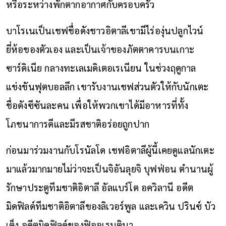
หรือระหว่างพักตากอากาศกับครอบครัว
บาโรเนเป็นเชฟชื่อดังชาวอิตาลีเขามีไร่องุ่นปลูกไวน์
ยี่ห้อของตัวเอง และเป็นเจ้าของภัตตาคารบนเกาะ
ซาร์ดิเนีย กลางทะเลเมดิเตอเรเนียน ในช่วงฤดูกาล
แข่งขันฟุตบอลลีก เขารับงานเชฟส่วนตัวให้กับนักเตะ
ชื่อดังซีซันละคน เพื่อให้พวกเขาได้มีอาหารที่ทั้ง
โภชนาการดีและมีรสชาติอร่อยถูกปาก
ก่อนมาร่วมงานกับโรนัลโด เชฟอิตาลีผู้นี้เคยดูแลนักเตะ
มาแล้วมากมายไม่ว่าจะเป็นจิอันลุยจิ บุฟฟ่อน ตำนานผู้
รักษาประตูทีมชาติอิตาลี อัลแบร์โต อควิลานี อดีต
มิดฟิลด์ทีมชาติอิตาลีของลิเวอร์พูล และเควิน ปรินซ์ บัว
เต็ง อดีตมิดฟิลด์ของฟิออเรนตินา