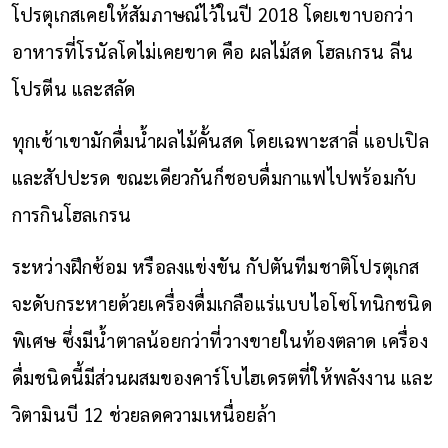
โปรตุเกสเคยให้สัมภาษณ์ไว้ในปี 2018 โดยเขาบอกว่า
อาหารที่โรนัลโดไม่เคยขาด คือ ผลไม้สด โฮลเกรน ลีน
โปรตีน และสลัด
ทุกเช้าเขามักดื่มน้ำผลไม้คั้นสด โดยเฉพาะสาลี่ แอปเปิล
และสัปปะรด ขณะเดียวกันก็ชอบดื่มกาแฟไปพร้อมกับ
การกินโฮลเกรน
ระหว่างฝึกซ้อม หรือลงแข่งขัน กัปตันทีมชาติโปรตุเกส
จะดับกระหายด้วยเครื่องดื่มเกลือแร่แบบไอโซโทนิกชนิด
พิเศษ ซึ่งมีน้ำตาลน้อยกว่าที่วางขายในท้องตลาด เครื่อง
ดื่มชนิดนี้มีส่วนผสมของคาร์โบไฮเดรตที่ให้พลังงาน และ
วิตามินบี 12 ช่วยลดความเหนื่อยล้า