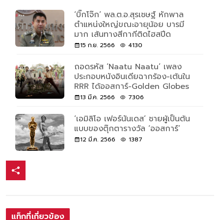
‘บิ๊กโจ๊ก’ พล.ต.อ.สุรเชษฐ์ หักพาล
ตำแหน่งใหญ่ขณะอายุน้อย บารมี
มาก เส้นทางสีกากีติดไฮสปีด
15 ก.ย. 2566
4130
ถอดรหัส ‘Naatu Naatu’ เพลง
ประกอบหนังอินเดียฉากร้อง-เต้นใน
RRR ได้ออสการ์-Golden Globes
13 มี.ค. 2566
7306
‘เอมิลิโอ เฟอร์นันเดส’ ชายผู้เป็นต้น
แบบของตุ๊กตารางวัล ‘ออสการ์’
12 มี.ค. 2566
1387
แท็กที่เกี่ยวข้อง