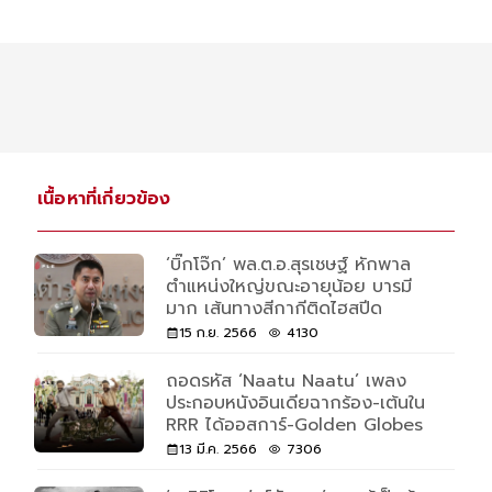
เนื้อหาที่เกี่ยวข้อง
‘บิ๊กโจ๊ก’ พล.ต.อ.สุรเชษฐ์ หักพาล
ตำแหน่งใหญ่ขณะอายุน้อย บารมี
มาก เส้นทางสีกากีติดไฮสปีด
15 ก.ย. 2566
4130
ถอดรหัส ‘Naatu Naatu’ เพลง
ประกอบหนังอินเดียฉากร้อง-เต้นใน
RRR ได้ออสการ์-Golden Globes
13 มี.ค. 2566
7306