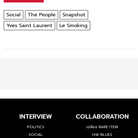
Social
The People
Snapshot
Yves Saint Laurent
Le Smoking
INTERVIEW
COLLABORATION
POLITICS
เฉลียง RARE ITEM
SOCIAL
H.M. BLUES