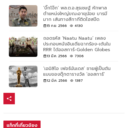
‘บิ๊กโจ๊ก’ พล.ต.อ.สุรเชษฐ์ หักพาล
ตำแหน่งใหญ่ขณะอายุน้อย บารมี
มาก เส้นทางสีกากีติดไฮสปีด
15 ก.ย. 2566
4130
ถอดรหัส ‘Naatu Naatu’ เพลง
ประกอบหนังอินเดียฉากร้อง-เต้นใน
RRR ได้ออสการ์-Golden Globes
13 มี.ค. 2566
7306
‘เอมิลิโอ เฟอร์นันเดส’ ชายผู้เป็นต้น
แบบของตุ๊กตารางวัล ‘ออสการ์’
12 มี.ค. 2566
1387
แท็กที่เกี่ยวข้อง