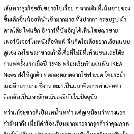
เส้นทางธุรกิจขยับขยายไปเรื่อย ๆ จากเดิมที่เน้นขายของ
ชิ้นเล็กชิ้นน้อยที่นำเข้ามากมาย ทั้งปากกา กรอบรูป ผ้า
คาดโต๊ะ ไฟแช็ก อิงวาร์ที่บังเอิญได้เห็นโฆษณาขาย
เฟอร์นิเจอร์ในหนังสือพิมพ์ จึงเกิดไอเดียอยากเลียนแบบ
คู่แข่ง ลงโฆษณาขายเก้าอี้เตี้ยที่ไม่มีที่เท้าแขนและโต๊ะ
กาแฟครั้งแรกเมื่อปี 1948 พร้อมเริ่มทำแผ่นพับ IKEA
News ส่งให้ลูกค้า ทดลองตลาดจากโซฟาเบด โคมระย้า
และอีกมากมาย ซึ่งกลายมาเป็นแนวคิดการทำแคตตา
ล็อกอันเป็นเอกลักษณ์ของอิเกียในปัจจุบัน
ทว่าแม้จะขายดีเป็นเทน้ำเทท่า แต่ดูเหมือนว่าทางแยก
กำลังมาถึง เมื่อมีคำร้องเรียนมากมายจากลูกค้าว่าคุณภาพ