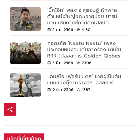
‘บิ๊กโจ๊ก’ พล.ต.อ.สุรเชษฐ์ หักพาล
ตำแหน่งใหญ่ขณะอายุน้อย บารมี
มาก เส้นทางสีกากีติดไฮสปีด
15 ก.ย. 2566
4130
ถอดรหัส ‘Naatu Naatu’ เพลง
ประกอบหนังอินเดียฉากร้อง-เต้นใน
RRR ได้ออสการ์-Golden Globes
13 มี.ค. 2566
7306
‘เอมิลิโอ เฟอร์นันเดส’ ชายผู้เป็นต้น
แบบของตุ๊กตารางวัล ‘ออสการ์’
12 มี.ค. 2566
1387
แท็กที่เกี่ยวข้อง