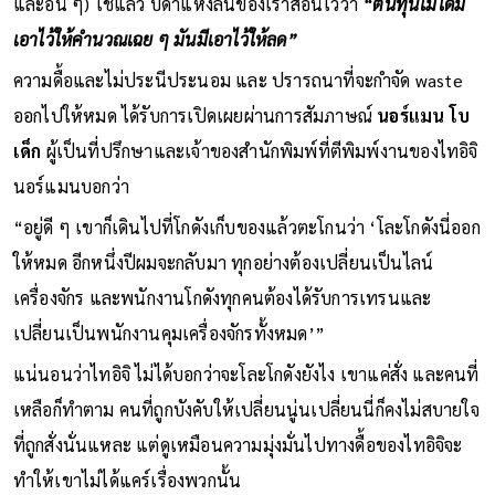
และอื่น ๆ) ใช่แล้ว บิดาแห่งลีนของเราสอนไว้ว่า
“ต้นทุนไม่ได้มี
เอาไว้ให้คำนวณเฉย ๆ มันมีเอาไว้ให้ลด”
ความดื้อและไม่ประนีประนอม และ ปรารถนาที่จะกำจัด waste
ออกไปให้หมด ได้รับการเปิดเผยผ่านการสัมภาษณ์
นอร์แมน โบ
เด็ก
ผู้เป็นที่ปรึกษาและเจ้าของสำนักพิมพ์ที่ตีพิมพ์งานของไทอิจิ
นอร์แมนบอกว่า
“อยู่ดี ๆ เขาก็เดินไปที่โกดังเก็บของแล้วตะโกนว่า ‘โละโกดังนี่ออก
ให้หมด อีกหนึ่งปีผมจะกลับมา ทุกอย่างต้องเปลี่ยนเป็นไลน์
เครื่องจักร และพนักงานโกดังทุกคนต้องได้รับการเทรนและ
เปลี่ยนเป็นพนักงานคุมเครื่องจักรทั้งหมด’”
แน่นอนว่าไทอิจิ ไม่ได้บอกว่าจะโละโกดังยังไง เขาแค่สั่ง และคนที่
เหลือก็ทำตาม คนที่ถูกบังคับให้เปลี่ยนนู่นเปลี่ยนนี่ก็คงไม่สบายใจ
ที่ถูกสั่งนั่นแหละ แต่ดูเหมือนความมุ่งมั่นไปทางดื้อของไทอิจิจะ
ทำให้เขาไม่ได้แคร์เรื่องพวกนั้น