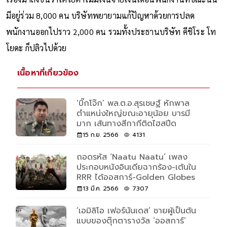
มีอยู่ร่วม 8,000 คน บริษัทพยายามแก้ปัญหาด้วยการปลด
พนักงานออกไปราว 2,000 คน รวมทั้งประธานบริษัท คีชิโระ โท
โยดะ ก็ปลิวไปด้วย
เนื้อหาที่เกี่ยวข้อง
‘บิ๊กโจ๊ก’ พล.ต.อ.สุรเชษฐ์ หักพาล
ตำแหน่งใหญ่ขณะอายุน้อย บารมี
มาก เส้นทางสีกากีติดไฮสปีด
15 ก.ย. 2566
4131
ถอดรหัส ‘Naatu Naatu’ เพลง
ประกอบหนังอินเดียฉากร้อง-เต้นใน
RRR ได้ออสการ์-Golden Globes
13 มี.ค. 2566
7307
‘เอมิลิโอ เฟอร์นันเดส’ ชายผู้เป็นต้น
แบบของตุ๊กตารางวัล ‘ออสการ์’