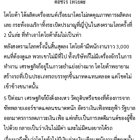
คิอิชิโร โทโยดะ
โตโยต้า ได้ผลิตเครื่องยนต์เรื่อยมาโดยไม่ลดคุณภาพการผลิตลง
เลย กระทั่งอเมริกาทิ้งระเบิดปรมาณูที่ญี่ปุ่นในสงครามโลกครั้งที่
2 นั่นล่ะ ที่ทำเอาโตโยต้าล้มไม่เป็นท่า
หลังสงครามโลกครั้งนั้นสิ้นสุดลง โตโยต้ามีพนักงานราว 3,000
คนที่ต้องดูแล พวกเขาไม่มีที่ไป ทั้งบริษัทก็ไม่มีเครื่องจักรในการ
ทำงาน เศรษฐกิจก็อยู่ในภาวะย่ำแย่อย่างมาก โตโยต้าพยายาม
สร้างรถที่เป็นประเภทรถบรรทุกขึ้นมาทดแทนตลอด แต่โชคไม่
เข้าข้างขนาดนั้น
5 ปีต่อมา เศรษฐกิจก็ยังดิ่งลงเหว วัตถุดิบหรือของที่ต้องการจาก
ซัพพลายเออร์ขาดแคลนขนาดหนัก อัตราเงินเฟ้อทะลุฟ้า รัฐบาล
ออกมาตรการลดภาวะเงินเฟ้อ แต่กลับเป็นการลดดีมานด์ของผู้ซื้อ
ไปด้วย กลายเป็นว่าเงินไม่มีค่า และไม่มีคนอยากได้รถ
เรื่องมาถึงขั้นว่าโตโยต้าไม่มีเงินจ่ายเงินเดือนพนักงานที่ขณะนั้น