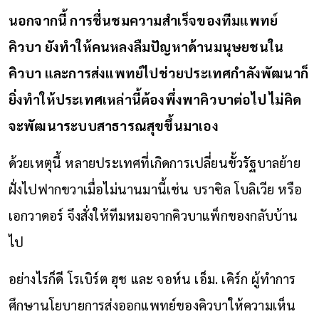
นอกจากนี้ การชื่นชมความสำเร็จของทีมแพทย์
คิวบา ยังทำให้คนหลงลืมปัญหาด้านมนุษยชนใน
คิวบา และการส่งแพทย์ไปช่วยประเทศกำลังพัฒนาก็
ยิ่งทำให้ประเทศเหล่านี้ต้องพึ่งพาคิวบาต่อไป ไม่คิด
จะพัฒนาระบบสาธารณสุขขึ้นมาเอง
ด้วยเหตุนี้ หลายประเทศที่เกิดการเปลี่ยนขั้วรัฐบาลย้าย
ฝั่งไปฟากขวาเมื่อไม่นานมานี้เช่น บราซิล โบลิเวีย หรือ
เอกวาดอร์ จึงสั่งให้ทีมหมอจากคิวบาแพ็กของกลับบ้าน
ไป
อย่างไรก็ดี โรเบิร์ต ฮุช และ จอห์น เอ็ม. เคิร์ก ผู้ทำการ
ศึกษานโยบายการส่งออกแพทย์ของคิวบาให้ความเห็น