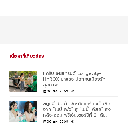
เนื้อหาที่เกี่ยวข้อง
แกร็บ เผยเทรนด์ Longevity-
HYROX มาแรง ปลุกคนเมืองรัก
สุขภาพ
06 ส.ค. 2569
สมูทอี เปิดตัว #สกินแคร์คนเป็นสิว
จาก “เบบี้ เฟซ” สู่ “เบบี้ เฟียส” ส่ง
หลิง-ออม พรีเซ็นเตอร์ปีที่ 2 เดิน
หน้าครองใจ Gen Z - ย้ำภาพผู้นำ
06 ส.ค. 2569
เมดิ คอล สกินแคร์