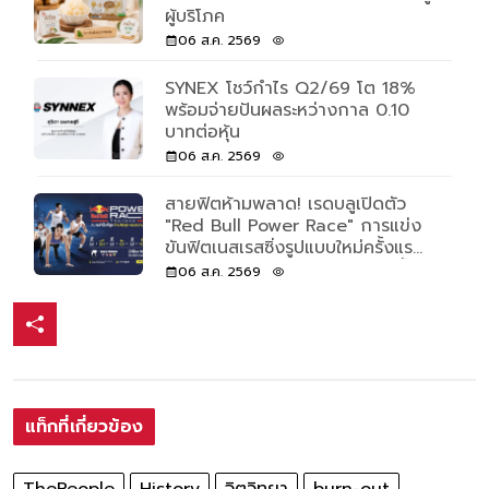
ผู้บริโภค
06 ส.ค. 2569
SYNEX โชว์กำไร Q2/69 โต 18%
พร้อมจ่ายปันผลระหว่างกาล 0.10
บาทต่อหุ้น
06 ส.ค. 2569
สายฟิตห้ามพลาด! เรดบลูเปิดตัว
"Red Bull Power Race" การแข่ง
ขันฟิตเนสเรสซิ่งรูปแบบใหม่ครั้งแรก
ของโลก เปิดรับแค่ 500 คนเท่านั้น
06 ส.ค. 2569
แท็กที่เกี่ยวข้อง
ThePeople
History
จิตวิทยา
burn-out