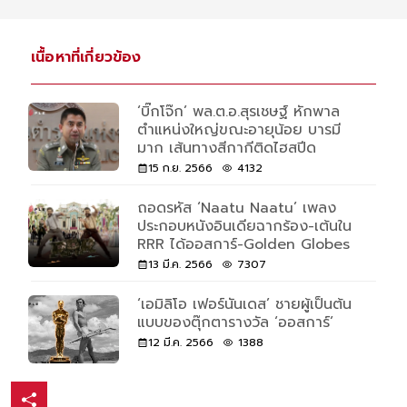
เนื้อหาที่เกี่ยวข้อง
‘บิ๊กโจ๊ก’ พล.ต.อ.สุรเชษฐ์ หักพาล
ตำแหน่งใหญ่ขณะอายุน้อย บารมี
มาก เส้นทางสีกากีติดไฮสปีด
15 ก.ย. 2566
4132
ถอดรหัส ‘Naatu Naatu’ เพลง
ประกอบหนังอินเดียฉากร้อง-เต้นใน
RRR ได้ออสการ์-Golden Globes
13 มี.ค. 2566
7307
‘เอมิลิโอ เฟอร์นันเดส’ ชายผู้เป็นต้น
แบบของตุ๊กตารางวัล ‘ออสการ์’
12 มี.ค. 2566
1388