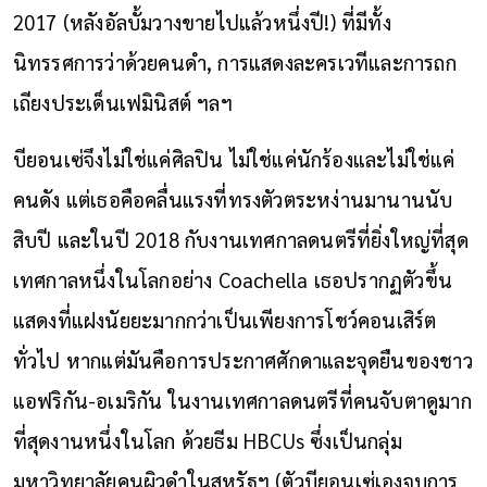
2017 (หลังอัลบั้มวางขายไปแล้วหนึ่งปี!) ที่มีทั้ง
นิทรรศการว่าด้วยคนดำ, การแสดงละครเวทีและการถก
เถียงประเด็นเฟมินิสต์ ฯลฯ
บียอนเซ่จึงไม่ใช่แค่ศิลปิน ไม่ใช่แค่นักร้องและไม่ใช่แค่
คนดัง แต่เธอคือคลื่นแรงที่ทรงตัวตระหง่านมานานนับ
สิบปี และในปี 2018 กับงานเทศกาลดนตรีที่ยิ่งใหญ่ที่สุด
เทศกาลหนึ่งในโลกอย่าง Coachella เธอปรากฏตัวขึ้น
แสดงที่แฝงนัยยะมากกว่าเป็นเพียงการโชว์คอนเสิร์ต
ทั่วไป หากแต่มันคือการประกาศศักดาและจุดยืนของชาว
แอฟริกัน-อเมริกัน ในงานเทศกาลดนตรีที่คนจับตาดูมาก
ที่สุดงานหนึ่งในโลก ด้วยธีม HBCUs ซึ่งเป็นกลุ่ม
มหาวิทยาลัยคนผิวดำในสหรัฐฯ (ตัวบียอนเซ่เองจบการ