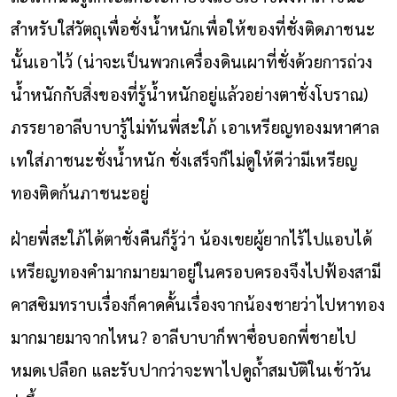
สำหรับใส่วัตถุเพื่อชั่งน้ำหนักเพื่อให้ของที่ชั่งติดภาชนะ
นั้นเอาไว้ (น่าจะเป็นพวกเครื่องดินเผาที่ชั่งด้วยการถ่วง
น้ำหนักกับสิ่งของที่รู้น้ำหนักอยู่แล้วอย่างตาชั่งโบราณ)
ภรรยาอาลีบาบารู้ไม่ทันพี่สะใภ้ เอาเหรียญทองมหาศาล
เทใส่ภาชนะชั่งน้ำหนัก ชั่งเสร็จก็ไม่ดูให้ดีว่ามีเหรียญ
ทองติดก้นภาชนะอยู่
ฝ่ายพี่สะใภ้ได้ตาชั่งคืนก็รู้ว่า น้องเขยผู้ยากไร้ไปแอบได้
เหรียญทองคำมากมายมาอยู่ในครอบครองจึงไปฟ้องสามี
คาสซิมทราบเรื่องก็คาดคั้นเรื่องจากน้องชายว่าไปหาทอง
มากมายมาจากไหน? อาลีบาบาก็พาซื่อบอกพี่ชายไป
หมดเปลือก และรับปากว่าจะพาไปดูถ้ำสมบัติในเช้าวัน