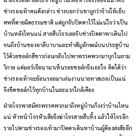
ช่างรองเท้าคนดังกล่าว ช่างบอกว่าเขาถูกว่าจ้างให้เย็บ
ศพที่ตายผิดธรรมชาติ แต่ถูกจับปิดตาไว้ไม่แน่ใจว่าเป็น
บ้านหลังไหนแน่ สายสืบโจรเลยจับช่างปิดตาพาเดินไป
จนถึงบ้านของอาลีบาบาและทำสัญลักษณ์บนประตูบ้าน
ไว้ด้วยชอล์กสีขาวก่อนกลับไปพาพรรคพวกมาบุกในยาม
วิกาล แต่มอร์เจียนามาเห็นรอยชอล์กจึงเอะใจ คิดได้ว่า
ช่างรองเท้าจะย้อนรอยมาเล่นงานนายทาสเธอเป็นแน่
จึงขีดชอล์กไว้ทุกบ้านในละแวกใกล้เคียง
ฝ่ายโจรพาสมัครพรรคพวกมาถึงหมู่บ้านก็งงว่าบ้านไหน
แน่ หัวหน้าโจรหัวเสียจึงฆ่าโจรสายสืบทิ้ง แล้วให้โจรอีก
รายไปตามช่างรองเท้ามาปิดตาเดินหาบ้านผู้ต้องสงสัยอีก