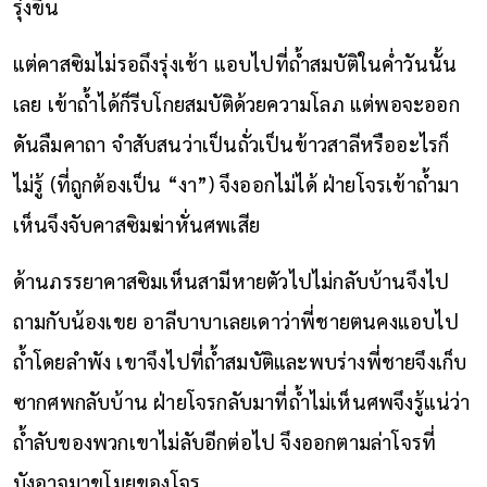
รุ่งขึ้น
แต่คาสซิมไม่รอถึงรุ่งเช้า แอบไปที่ถ้ำสมบัติในค่ำวันนั้น
เลย เข้าถ้ำได้ก็รีบโกยสมบัติด้วยความโลภ แต่พอจะออก
ดันลืมคาถา จำสับสนว่าเป็นถั่วเป็นข้าวสาลีหรืออะไรก็
ไม่รู้ (ที่ถูกต้องเป็น “งา”) จึงออกไม่ได้ ฝ่ายโจรเข้าถ้ำมา
เห็นจึงจับคาสซิมฆ่าหั่นศพเสีย
ด้านภรรยาคาสซิมเห็นสามีหายตัวไปไม่กลับบ้านจึงไป
ถามกับน้องเขย อาลีบาบาเลยเดาว่าพี่ชายตนคงแอบไป
ถ้ำโดยลำพัง เขาจึงไปที่ถ้ำสมบัติและพบร่างพี่ชายจึงเก็บ
ซากศพกลับบ้าน ฝ่ายโจรกลับมาที่ถ้ำไม่เห็นศพจึงรู้แน่ว่า
ถ้ำลับของพวกเขาไม่ลับอีกต่อไป จึงออกตามล่าโจรที่
บังอาจมาขโมยของโจร