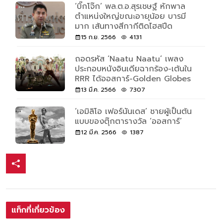
‘บิ๊กโจ๊ก’ พล.ต.อ.สุรเชษฐ์ หักพาล
ตำแหน่งใหญ่ขณะอายุน้อย บารมี
มาก เส้นทางสีกากีติดไฮสปีด
15 ก.ย. 2566
4131
ถอดรหัส ‘Naatu Naatu’ เพลง
ประกอบหนังอินเดียฉากร้อง-เต้นใน
RRR ได้ออสการ์-Golden Globes
13 มี.ค. 2566
7307
‘เอมิลิโอ เฟอร์นันเดส’ ชายผู้เป็นต้น
แบบของตุ๊กตารางวัล ‘ออสการ์’
12 มี.ค. 2566
1387
แท็กที่เกี่ยวข้อง