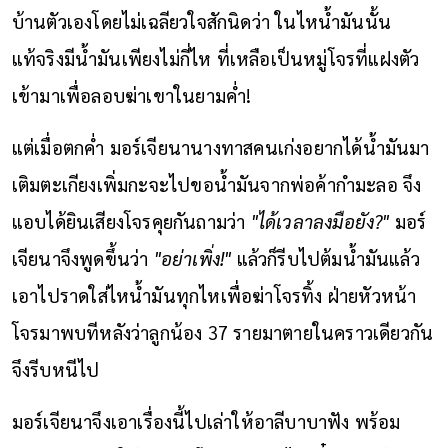
บ้านตัวเองโดยไม่เฉลียวใจสักนิดว่า ในไหน้ำมันนั้น
แท้จริงมีน้ำมันเพียงไม่กี่ไห ที่เหลือเป็นหมู่โจรที่แฝงตัว
เข้ามาเพื่อลอบฆ่าเขาในยามค่ำ!
แต่เมื่อตกค่ำ มอร์เจียนานางทาสคนเก่งอยากได้น้ำมันมา
เติมตะเกียงเพิ่มกะจะไปขอน้ำมันจากพ่อค้ากำมะลอ จึง
แอบได้ยินเสียงโจรคุยกันถามว่า
"ได้เวลาลงมือยัง?"
มอร์
เจียนาจึงพูดขึ้นว่า
"อย่าเพิ่ง!"
แล้วก็รีบไปต้มน้ำมันแล้ว
เอาไปราดใส่ไหน้ำมันทุกไหเพื่อฆ่าโจรทิ้ง ฝ่ายหัวหน้า
โจรมาพบทีหลังว่าลูกน้อง 37 รายมาตายในคราวเดียวกัน
จึงรีบหนีไป
มอร์เจียนาจึงเอาเรื่องนี้ไปเล่าให้อาลีบาบาฟัง พร้อม