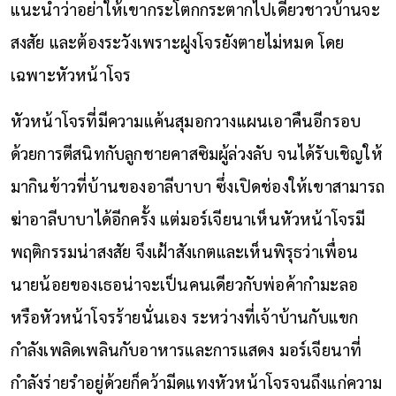
แนะนำว่าอย่าให้เขากระโตกกระตากไปเดี๋ยวชาวบ้านจะ
สงสัย และต้องระวังเพราะฝูงโจรยังตายไม่หมด โดย
เฉพาะหัวหน้าโจร
หัวหน้าโจรที่มีความแค้นสุมอกวางแผนเอาคืนอีกรอบ
ด้วยการตีสนิทกับลูกชายคาสซิมผู้ล่วงลับ จนได้รับเชิญให้
มากินข้าวที่บ้านของอาลีบาบา ซึ่งเปิดช่องให้เขาสามารถ
ฆ่าอาลีบาบาได้อีกครั้ง แต่มอร์เจียนาเห็นหัวหน้าโจรมี
พฤติกรรมน่าสงสัย จึงเฝ้าสังเกตและเห็นพิรุธว่าเพื่อน
นายน้อยของเธอน่าจะเป็นคนเดียวกับพ่อค้ากำมะลอ
หรือหัวหน้าโจรร้ายนั่นเอง ระหว่างที่เจ้าบ้านกับแขก
กำลังเพลิดเพลินกับอาหารและการแสดง มอร์เจียนาที่
กำลังร่ายรำอยู่ด้วยก็คว้ามีดแทงหัวหน้าโจรจนถึงแก่ความ