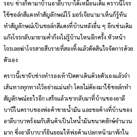
รอบ ช่างก็พามาบ้านอาลีบาบาได้เหมือนเดิม คราวนี้โจร
ใช้ชอล์กสีแดงทำสัญลักษณ์ไว้ มอร์เจียนามาเห็นก็รู้ทัน
ทำสัญลักษณ์เป็นชอล์กสีแดงที่บ้านหลังอื่น ๆ อีกเช่นเดิม
แก๊งโจรกลับมายามค่ำก็งงไม่รู้บ้านไหนอีกครั้ง หัวหน้า
โจรเลยฆ่าโจรสายสืบรายที่สองทิ้งแล้วตัดสินใจจัดการด้วย
ตัวเอง
คราวนี้เขาจับช่างทำรองเท้าปิดตาเดินด้วยตัวเองแล้วจำ
เส้นทางทุกทางไว้อย่างแม่นยำ โดยไม่ต้องมาใช้ชอล์กทำ
สัญลักษณ์อะไรอีก เสร็จแล้วเขากลับมาที่บ้านของอาลี
บาบีในคราบของพ่อค้าขายน้ำมัน และขอค้างที่บ้านของ
อาลีบาบาพร้อมกับสินค้าเป็นไหน้ำมันขนาดยักษ์จำนวน
มาก ซึ่งอาลีบาบาก็ยินยอมให้พ่อค้าแปลกหน้ามาพักใน