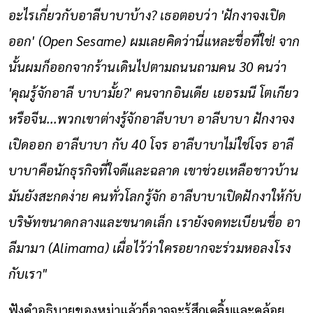
อะไรเกี่ยวกับอาลีบาบาบ้าง? เธอตอบว่า 'ฝักงาจงเปิด
ออก' (Open Sesame) ผมเลยคิดว่านี่แหละชื่อที่ใช่! จาก
นั้นผมก็ออกจากร้านเดินไปตามถนนถามคน 30 คนว่า
'คุณรู้จักอาลี บาบามั้ย?' คนจากอินเดีย เยอรมนี โตเกียว
หรือจีน...พวกเขาต่างรู้จักอาลีบาบา อาลีบาบา ฝักงาจง
เปิดออก อาลีบาบา กับ 40 โจร อาลีบาบาไม่ใช่โจร อาลี
บาบาคือนักธุรกิจที่ใจดีและฉลาด เขาช่วยเหลือชาวบ้าน
มันยังสะกดง่าย คนทั่วโลกรู้จัก อาลีบาบาเปิดฝักงาให้กับ
บริษัทขนาดกลางและขนาดเล็ก เรายังจดทะเบียนชื่อ อา
ลีมามา (Alimama) เผื่อไว้ว่าใครอยากจะร่วมหอลงโรง
กับเรา"
ฟังคำอธิบายของหม่าแล้วก็อาจจะรู้สึกเคลิ้มและคล้อย