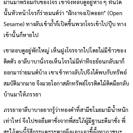
ผ่านมาพร้อมกับของโจร เขาจึงหลบดูอยู่ห่าง ๆ ทันใด
นั้นหัวหน้าโจรก็ร่ายมนต์ว่า "ฝักงาจงเปิดออก" (Open
Sesame) ทางลับเข้าถ้ำก็เปิดขึ้นพวกโจรเข้าไปปุ๊บ ทาง
เข้านั้นก็หายไป
เขาลอบดูอยู่พักใหญ่ เห็นฝูงโจรจากไปโดยไม่มีข้าวของ
ติดตัว อาลีบาบานั่งรอเห็นโจรไม่มีท่าทีจะย้อนกลับมาก็
ออกมาร่ายมนต์บ้าง เขาเข้าทางลับไปจึงได้พบกับทรัพย์
สมบัติมากมาย จึงฉวยโอกาสลักทรัพย์โจรติดไม้ติดมือกลับ
บ้านมาให้ภรรยา
ภรรยาอาลีบาบาอยากรู้ว่าทองคำที่สามีขโมยมามีน้ำหนัก
เท่าไหร่ จึงไปขอยืมตาชั่งจากพี่สะใภ้ผู้มีฐานะดีมาชั่ง พี่
สะใภ้คนนี้รู้สึกระแคะระคายจึงแอบเอาขี้ผึ้งทาภาชนะ