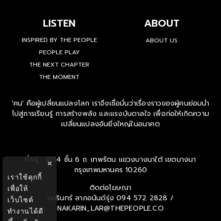
LISTEN
ABOUT
INSPIRED BY THE PEOPLE
ABOUT US
PEOPLE PLAY
THE NEXT CHAPTER
THE MOMENT
'คน' คือผู้เปลี่ยนแปลงโลก เราจึงเชื่อมั่นว่าเรื่องราวของผู้คนย่อมนำ
ไปสู่การเรียนรู้ การสร้างพลัง และแรงบันดาลใจ เพื่อก่อให้เกิดความ
เปลี่ยนแปลงอันยิ่งใหญ่ในอนาคต
ที่อยู่ : 1854 ชั้น 6 ถ. เทพรัตน แขวงบางนาใต้ เขตบางนา
×
กรุงเทพมหานคร 10260
เราใช้คุกกี้
ติดต่อโฆษณา
เพื่อให้
นครินทร์ ลาภอนันด์รุ่ง
094 572 2828 /
เว็บไซต์
NAKARIN_LAR@THEPEOPLE.CO
ทำงานได้ดี