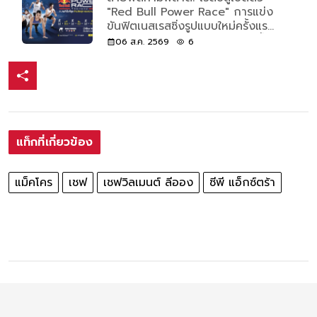
"Red Bull Power Race" การแข่ง
ขันฟิตเนสเรสซิ่งรูปแบบใหม่ครั้งแรก
ของโลก เปิดรับแค่ 500 คนเท่านั้น
06 ส.ค. 2569
6
แท็กที่เกี่ยวข้อง
แม็คโคร
เชฟ
เชฟวิลเมนต์ ลีออง
ซีพี แอ็กซ์ตร้า