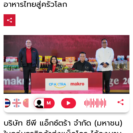
อาหารไทยสู่ครัวโลก
บริษัท ซีพี แอ็กซ์ตร้า จำกัด (มหาชน)