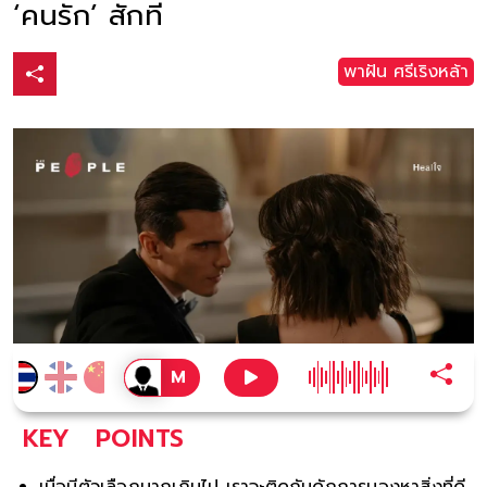
‘คนรัก’ สักที
พาฝัน ศรีเริงหล้า
KEY
POINTS
เมื่อมีตัวเลือกมากเกินไป เราจะติดกับดักการมองหาสิ่งที่ดี