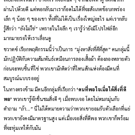
เคยสังเกตไหมว่า บางทีเราเจอคนดี ๆ จากแอพหาคู่ เดทแรกก็
ผ่านไปด้วยดี แต่พอกลับมาเราก็อดไม่ได้ที่จะสังเกตข้อบกพร่อง
เล็ก ๆ น้อย ๆ ของเขา ทั้งที่ไม่ได้เป็นเรื่องใหญ่อะไร แต่เรากลับ
รู้สึกว่า
“ยังไม่ใช่”
เพราะในใจลึก ๆ เรารู้ว่ายังมีโปรไฟล์อีก
มากมายรอให้เราเลื่อนดู
ชวาตซ์ เรียกพฤติกรรมนี้ว่าเป็นการ
“มุ่งหาสิ่งที่ดีที่สุด”
คนกลุ่มนี้
มักปฏิบัติกับความสัมพันธ์เหมือนการลองเสื้อผ้า ต้องลองหลายตัว
ก่อนจะพบชิ้นที่ใช่ พวกเขามักคิดว่าที่ไหนสักแห่งต้องมีคนที่
สมบูรณ์แบบรออยู่
ในทางตรงข้าม มีคนอีกกลุ่มที่เรียกว่า
‘คนที่พอใจเมื่อได้สิ่งที่ดี
พอ’
พวกเขารู้จักชื่นชมสิ่งดี ๆ เมื่อพบเจอ โดยไม่หมกมุ่นกับ
คำถาม
“ถ้า...”
นี่ไม่ได้หมายความว่าพวกเขายอมรับตัวเลือกที่แย่
พวกเขายังคงมีมาตรฐานสูง แต่เมื่อเจอสิ่งที่ดีพอ พวกเขาก็พร้อม