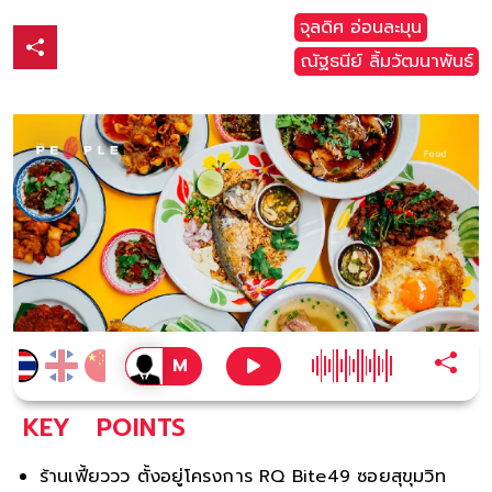
จุลดิศ อ่อนละมุน
ณัฐธนีย์ ลิ้มวัฒนาพันธ์
KEY
POINTS
ร้านเฟี้ยววว ตั้งอยู่โครงการ RQ Bite49 ซอยสุขุมวิท