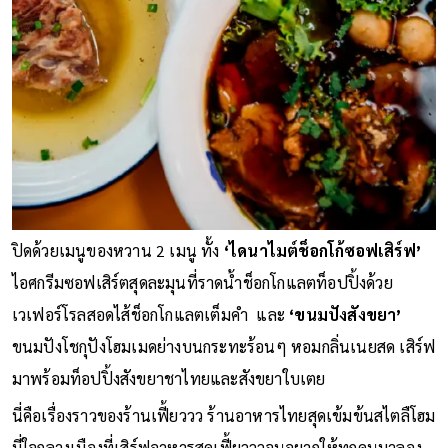
ปิดด้วยเมนูของหวาน 2 เมนู ทั้ง
‘ไดนาไมต์ช็อกโก้ซอฟเสิร์ฟ’
ไอศกรีมซอฟเสิร์ตสุดละมุนที่ราดน้ำช็อกโกแลตท็อปปิ้งด้วย
เวเฟอร์โรลสอดไส้ช็อกโกแลตเต็มคำ และ
‘ขนมปังสังขยา’
ขนมปังโชกุปังโฮมเมดย่างบนกระทะร้อนๆ หอมกลิ่นเนยสด เสิร์ฟ
มาพร้อมท็อปปิ้งสังขยาชาไทยและสังขยาใบเตย
นี่คือเรื่องราวของร้านเฟี้ยววว ร้านอาหารไทยสุดเข้มข้นสไตลืโฮม
มี่ใจกลางเมืองที่เสิร์ฟอาหารสุดเฟี้ยวววจนอยากให้ทุกคนมาลอง