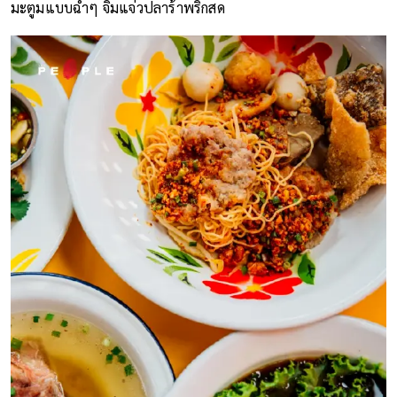
มะตูมแบบฉ่ำๆ จิ้มแจ่วปลาร้าพริกสด