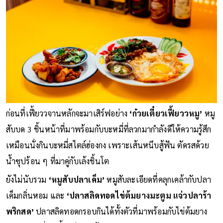
ก่อนที่เฟี้ยววจานหลักจะมาเสิร์ฟอย่าง
‘ก๋วยเตี๋ยวเฟี้ยววหมู’
หมู
สับบด 3 ชิ้นหน้าที่มาพร้อมกับบะหมี่ที่ลวกมากำลังดีให้ความรู้สึก
เหมือนนั่งกินบะหมี่สไตล์ฮ่องกง เพราะเส้นหนึบสู้ฟัน ตัดรสด้วย
น้ำซุปร้อน ๆ ที่มาคู่กับเล้งชิ้นโต
ยังไม่นับรวม
‘หมูสับปลาเค็ม’
หมูสับละเอียดที่คลุกเคล้ากับปลา
เค็มกลิ่นหอม และ
‘ปลาสลิดทอดไข่ต้มยางมะตูม แจ่วปลาร้า
พริกสด’
ปลาสลิดทอดกรอบกินได้ทั้งตัวที่มาพร้อมกับไข่ต้มยาง