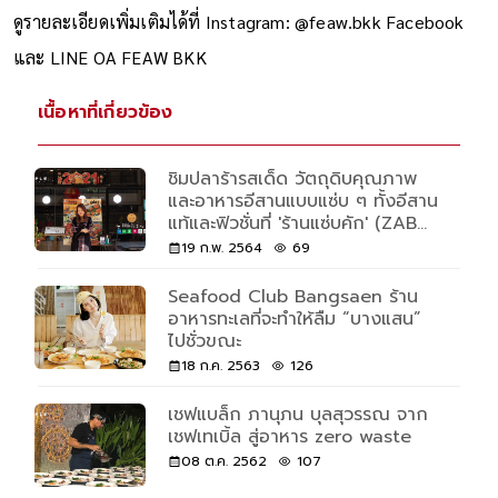
ดูรายละเอียดเพิ่มเติมได้ที่ Instagram: @feaw.bkk Facebook
และ LINE OA FEAW BKK
เนื้อหาที่เกี่ยวข้อง
ชิมปลาร้ารสเด็ด วัตถุดิบคุณภาพ
และอาหารอีสานแบบแซ่บ ๆ ทั้งอีสาน
แท้และฟิวชั่นที่ 'ร้านแซ่บคัก' (ZAB
KAK)
19 ก.พ. 2564
69
Seafood Club Bangsaen ร้าน
อาหารทะเลที่จะทำให้ลืม “บางแสน”
ไปชั่วขณะ
18 ก.ค. 2563
126
เชฟแบล็ก ภานุภน บุลสุวรรณ จาก
เชฟเทเบิ้ล สู่อาหาร zero waste
08 ต.ค. 2562
107