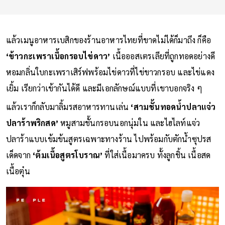
แล้วเมนูอาหารเบสิกของร้านอาหารไทยที่ขาดไม่ได้ก็มาถึง ก็คือ
‘ข้าวกะเพราเนื้อกรอบไข่ดาว’
เนื้อออสเตรเลียที่ถูกทอดอย่างดี
หอมกลิ่นใบกะเพราเสิร์ฟพร้อมไข่ดาวที่ไข่ขาวกรอบ และไข่แดง
เยิ้ม เรียกว่าเข้ากันได้ดี และมีเอกลักษณ์แบบที่เขาบอกจริง ๆ
แล้วเราก็กลับมาลิ้มรสอาหารทานเล่น
‘สามชั้นทอดน้ำปลาแจ่ว
ปลาร้าพริกสด’
หมูสามชั้นกรอบนอกนุ่มใน และไฮไลท์แจ่ว
ปลาร้าแบบเข้มข้นสูตรเฉพาะทางร้าน ไปพร้อมกับตักน้ำซุปรส
เด็ดจาก
‘ต้มเนื้อสูตรโบราณ’
ที่ใส่เนื้อมาครบ ทั้งลูกชิ้น เนื้อสด
เนื้อตุ๋น