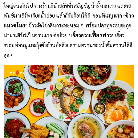
ใหญ่จนเกินไป ทางร้านก็นำสลัชชี่รสอัญชัญน้ำผึ้งมะนาว และรส
พันซ์มาเสิร์ฟเรียกน้ำย่อย แล้วก็ดับร้อนได้ดี ก่อนที่เมนูแรก
‘ข้าว
แมวขโมย’
ข้าวผัดไข่กลิ่นกระทะหอม ๆ พร้อมปลาทูกรอบจะถูก
นำมาเสิร์ฟเป็นจานแรก ต่อด้วย
‘เกี๋ยวอวบเฟี้ยวฟาว’
เกี๊ยว
กรอบห่อหมูและกุ้งตัวอ้วนตัดด้วยความหวานของน้ำจิ้มหวานได้ดี
สุด ๆ