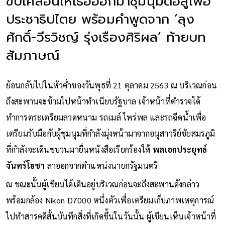
ขับเคลื่อนให้เธอออกมาชุมนุมต่อสู้เพื่อ
ประชาธิปไตย พร้อมคำพูดจาก ‘ลุง
ศักดิ์-วีรวิชญ์ รุ่งเรืองศิริผล’ ท้ายบท
สัมภาษณ์
ย้อนกลับไปในหัวค่ำของวันพุธที่ 21 ตุลาคม 2563 ณ บริเวณก่อน
ถึงสะพานจะข้ามไปหน้าทำเนียบรัฐบาล เจ้าหน้าที่ตำรวจได้
ทำการตระเตรียมลวดหนาม รถเมล์ ไพร่พล และรถฉีดน้ำเพื่อ
เตรียมรับมือกับผู้ชุมนุมที่กำลังมุ่งหน้ามาจากอนุสาวรีย์ชัยสมรภูมิ
ที่กำลังจะเดินขบวนมายื่นหนังสือเรียกร้องให้
พลเอกประยุทธ์
จันทร์โอชา
ลาออกจากตำแหน่งนายกรัฐมนตรี
ณ ขณะนั้นผู้เขียนได้เดินอยู่บริเวณก่อนจะถึงสะพานดังกล่าว
พร้อมกล้อง Nikon D7000 หนึ่งตัวเพื่อเตรียมเก็บภาพเหตุการณ์
ไปทำสารคดีสั้นบันทึกสิ่งที่เกิดขึ้นในวันนั้น ผู้เขียนเห็นเจ้าหน้าที่