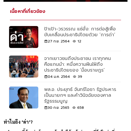
เนื้อหาที่เกี่ยวข้อง
ป้าเป้า-วรวรรณ แซ่อั้ง: การต่อสู้เพื่อ
ขับเคลื่อนประชาธิปไตยด้วย ‘การด่า’
27 ก.ย. 2564
12
จากเยาวชนถึงประชาชน เราทุกคน
คือแกนนำ: หนึ่งความฝันใฝ่ถึง
ประชาธิปไตยของ ‘ม็อบราษฎร’
04 ม.ค. 2564
39
พล.อ. ประยุทธ์ จันทร์โอชา รัฐประหาร
เป็นนายกฯ และคำวินิจฉัยของศาล
รัฐธรรมนูญ
30 ก.ย. 2565
658
ทำไมถึง ‘ด่า’?