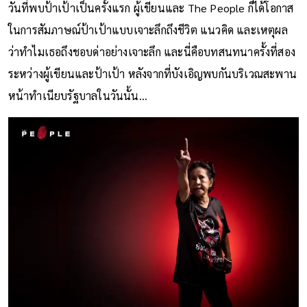
วันที่พบป้าเป้าเป็นครั้งแรก ผู้เขียนและ The People ก็ได้โอกาส
ในการสัมภาษณ์ป้าเป้าแบบเจาะลึกถึงชีวิต แนวคิด และเหตุผล
ว่าทำไมเธอถึงชอบด่าอย่างเจาะลึก และนี่คือบทสนทนาครั้งที่สอง
ระหว่างผู้เขียนและป้าเป้า หลังจากที่บังเอิญพบกันบริเวณสะพาน
หน้าทำเนียบรัฐบาลในวันนั้น...