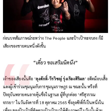
ก่อนบทสัมภาษณ์ระหว่าง The People และป้าเป้าจะจบลง ก็มี
เสียงของชายคนหนึ่งดังขึ้น
“
เดี๋ยว ขอเสริมนิดนึง
”
เจ้าของเสียงนั้นคือ ‘
ลุงศักดิ์-วีรวิชญ์ รุ่งเรืองศิริผล
’ อดีตม็อบเสื้อ
แดงผู้เข้าร่วมชุมนุมกับการชุมนุมราษฎร ณ ขณะนั้น หรือที่
ปัจจุบันหลายคนอาจคุ้นชื่อในฐานะ ผู้ที่บุกต่อย ‘ศรีสุวรรณ
จรรยา’ ในวันอังคารที่ 18 ตุลาคม 2565 ซึ่งลุงศักดิ์ก็เป็นหนึ่งใน
เพื่อนของป้าเป้าที่ติดตามป้าเป้ามาให้สัมภาษณ์ในวันนั้นด้วย