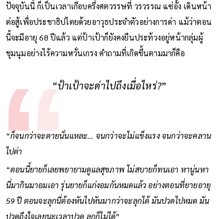
ปัจจุบันนี้ ก็เป็นเวลาเกือบครึ่งศตวรรษที่ วรวรรณ แซ่อั้ง เดินหน้า
ต่อสู้เพื่อประชาธิปไตยด้วยอาวุธประจำตัวอย่างการด่า แม้ว่าตอน
นี้จะมีอายุ 68 ปีแล้ว แต่ป้าเป้าก็ยังคงยืนประท้วงอยู่หน้ากลุ่มผู้
ชุมนุมอย่างไร้ความหวั่นเกรง คำถามที่เกิดขึ้นตามมาก็คือ
“
ป้าเป้าจะด่าไปถึงเมื่อไหร่?
”
“
ก็จนกว่าจะตายนั่นแหละ… จนกว่าจะไม่แข็งแรง จนกว่าจะคลาน
ไปด่า
“
ตอนนี้ยายก็เลยพยายามดูแลสุขภาพ ไม่สบายก็ทนเอา หานู่นหา
นี่มากินมาอมเอา รุ่นยายก็แก่งอมกันหมดแล้ว อย่างตอนที่ยายอายุ
59 ปี ตอนจะลุกนี่ต้องหันไปหันมากว่าจะลุกได้ มันปวดไปหมด มัน
ปวดถึงใจเลยนะเวลาปวด ลุกก็ไม่ได้
”