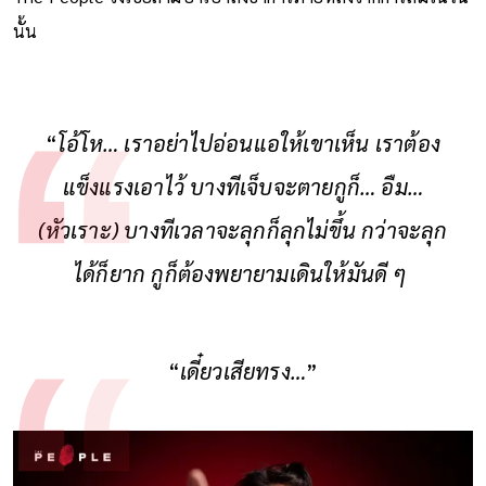
นั้น
“
โอ้โห… เราอย่าไปอ่อนแอให้เขาเห็น เราต้อง
แข็งแรงเอาไว้ บางทีเจ็บจะตายกูก็… อืม…
(หัวเราะ) บางทีเวลาจะลุกก็ลุกไม่ขึ้น กว่าจะลุก
ได้ก็ยาก กูก็ต้องพยายามเดินให้มันดี ๆ
“
เดี๋ยวเสียทรง…
”