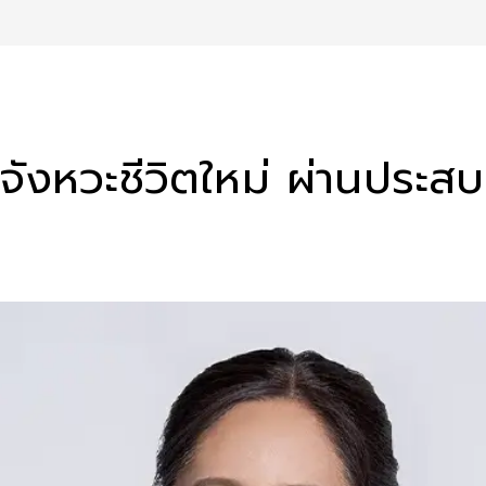
งหวะชีวิตใหม่ ผ่านประสบก