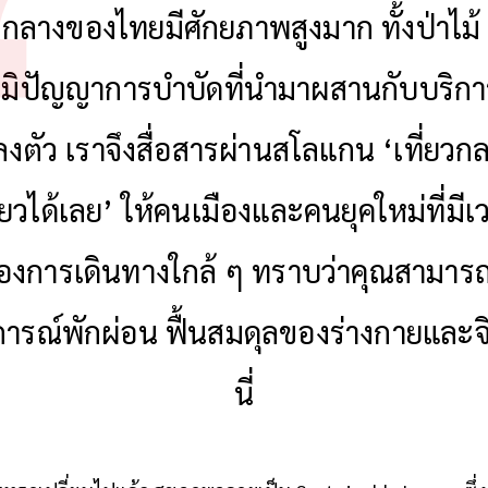
นสุขภาวะที่ดีคือวิถีชีวิตใหม่ที่ทุกคนให้
คกลางของไทยมีศักยภาพสูงมาก ทั้งป่าไม้
ูมิปัญญาการบำบัดที่นำมาผสานกับบริก
ลงตัว เราจึงสื่อสารผ่านสโลแกน ‘เที่ยวกล
ี่ยวได้เลย’ ให้คนเมืองและคนยุคใหม่ที่มี
้องการเดินทางใกล้ ๆ ทราบว่าคุณสามารถ
รณ์พักผ่อน ฟื้นสมดุลของร่างกายและจิต
นี่