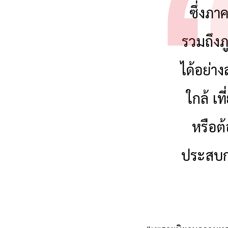
“ปัจจุบั
ซึ่งภา
รวมถึงภ
ได้อย่าง
ใกล้ เท
หรือต
ประสบกา