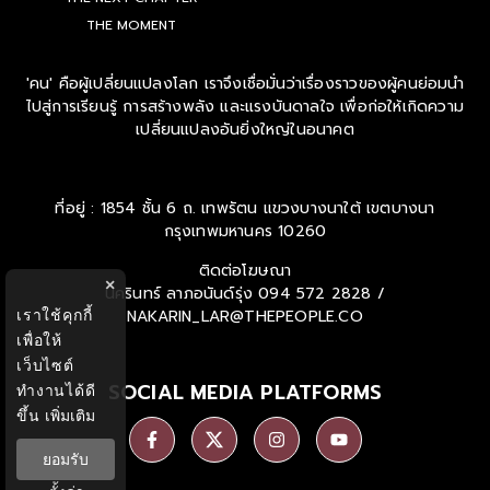
THE MOMENT
'คน' คือผู้เปลี่ยนแปลงโลก เราจึงเชื่อมั่นว่าเรื่องราวของผู้คนย่อมนำ
ไปสู่การเรียนรู้ การสร้างพลัง และแรงบันดาลใจ เพื่อก่อให้เกิดความ
เปลี่ยนแปลงอันยิ่งใหญ่ในอนาคต
ที่อยู่ : 1854 ชั้น 6 ถ. เทพรัตน แขวงบางนาใต้ เขตบางนา
กรุงเทพมหานคร 10260
ติดต่อโฆษณา
×
นครินทร์ ลาภอนันด์รุ่ง
094 572 2828 /
เราใช้คุกกี้
NAKARIN_LAR@THEPEOPLE.CO
เพื่อให้
เว็บไซต์
SOCIAL MEDIA PLATFORMS
ทำงานได้ดี
ขึ้น
เพิ่มเติม
ยอมรับ