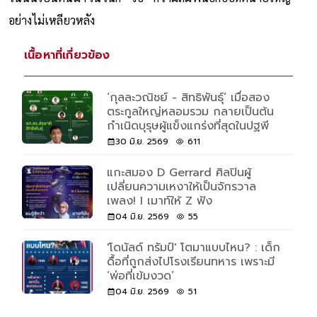
อย่างไม่เหลียวหลัง
เนื้อหาที่เกี่ยวข้อง
‘กุลละวณิชย์ - สิทธิพันธุ์’ เมื่อสอง
ตระกูลใหญ่หลอมรวม กลายเป็นต้น
กำเนิดบุรุษผู้แข็งแกร่งที่สุดในปฐพี
30 มิ.ย. 2569
611
แกะสมอง D Gerrard ศิลปินผู้
เปลี่ยนความเหงาให้เป็นจักรวาล
เพลง! I เมาท์ให้ Z ฟัง
04 มิ.ย. 2569
55
'โดนัลด์ ทรัมป์' โตมาแบบไหน? : เด็ก
ดื้อที่ถูกส่งไปโรงเรียนทหาร เพราะมี
‘พ่อที่เข้มงวด’
04 มิ.ย. 2569
51