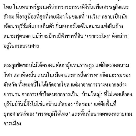
ไทย ในบทบาทรัฐมนตรีว่าการกระทรวงดิจิทัลเพื่อเศรษฐกิจและ
สังคม ที่อายุน้อยที่สุดที่เคยมีมา ในขณะที่ ‘เนวิน’ กลายเป็นนัก
พัฒนาบุรีรัมย์แบบเต็มตัว ขี่มอเตอร์ไซค์ในสนามแข่งยืนข้าง
สนามฟุตบอล แม้ว่าจะมีกรณีพิพาทที่ดิน ‘เขากระโดง’ ดังกล่าว
อยู่ในกระบวนศาล
ตระกูลชิดชอบไม่ได้ครองแค่สภาผู้แทนราษฎร แต่ยังครองสนาม
กีฬา สภาท้องถิ่น ถนนในเมือง และการสื่อสารทางวัฒนธรรมของ
จังหวัด ทั้งหมดนี้ไม่ได้เกิดจากโชค แต่มาจากการวางหมากอย่าง
ยาวนาน จากการเข้าใจคนจากการเป็น ‘บ้านใหญ่’ ที่ไม่เคยเล็กลง
บุรีรัมย์วันนี้จึงไม่ใช่แค่บ้านเกิดของ ‘ชิดชอบ’ แต่คือพื้นที่
ยุทธศาสตร์ของ ‘พรรคภูมิใจไทย’ และพื้นที่อนาคตของหลายเกม
การเมือง