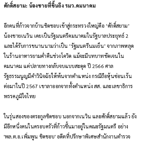
ศักดิ์สยาม: น้องชายที่ขึ้นถึง รมว.คมนาคม
อีกคนที่ก้าวจากบ้านชิดชอบเข้าสู่กระทรวงใหญ่คือ ‘ศักดิ์สยาม’
น้องชายเนวิน เคยเป็นรัฐมนตรีคมนาคมในรัฐบาลประยุทธ์ 2
และได้รับการขนานนามว่าเป็น ‘รัฐมนตรีนมเย็น’ จากภาพหลุด
ในร้านอาหารยามค่ำคืนช่วงโควิด แม้จะมีบทบาทชัดเจนใน
คมนาคม แต่ปลายทางกลับจบแบบสะดุด ปี 2566 ศาล
รัฐธรรมนูญมีคำวินิจฉัยให้พ้นจากตำแหน่ง กรณีถือหุ้นซ่อนเร้น
ต่อมาในปี 2567 เขาลาออกจากทั้งตำแหน่ง สส. และเลขาธิการ
พรรคภูมิใจไทย
ในรุ่นสองของตระกูลชิดชอบ นอกจากเนวิน และศักดิ์สยามแล้ว ยัง
มีอีกหนึ่งคนในครอบครัวที่ก้าวขึ้นมาอยู่ในคณะรัฐมนตรี อย่าง
'พล.ต.อ.เพิ่มพูน ชิดชอบ' อดีตที่ปรึกษาพิเศษสำนักงานตำรวจ