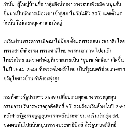
กำนัน–ผู้ใหญ่บ้านชื่อ ‘กลุ่มสิงห์ทอง’ วางระบบพีระมิด หนุนกัน
ขึ้นมาเป็นนักการเมืองเขาเข้าสู่สภาในวัยไม่ถึง 30 ปี และตั้งแต่
วันนั้นก็ไม่เคยหลุดจากเกมใหญ่
เนวินผ่านพรรคการเมืองมาไม่น้อย ตั้งแต่พรรคสหประชาธิปไตย
พรรคสามัคคีธรรม พรรคชาติไทย พรรคเอกภาพ ไปจนถึง
ไทยรักไทย แต่ช่วงสำคัญที่เขากลายเป็น ‘ขุนพลทักษิณ’ เกิดขึ้น
ในปี 2544–2548 กับพรรคไทยรักไทย เป็นรัฐมนตรีช่วยเกษตรฯ
ขวัญใจชาวบ้าน กำลังจะพุ่งสูง
กระทั่งการรัฐประหาร 2549 เปลี่ยนเกมทุกอย่าง พรรคถูกยุบ
กรรมการบริหารพรรคถูกตัดสิทธิ์ 5 ปี รวมถึงเนวินด้วย ในปี 2551
หลังศาลรัฐธรรมนูญยุบพรรคพลังประชาชน เนวินนำกลุ่ม สส.
ของตนหันไปสนับสนุนพรรคประชาธิปัตย์ ตั้งรัฐบาลอภิสิทธิ์