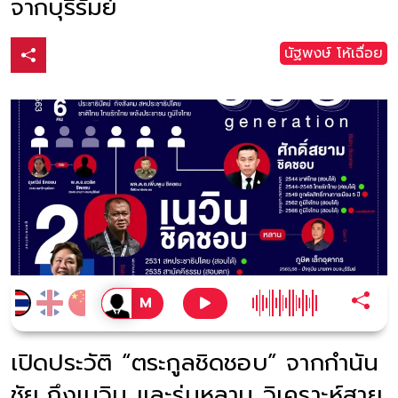
จากบุรีรัมย์
นัฐพงษ์ โห้เฉื่อย
เปิดประวัติ “ตระกูลชิดชอบ” จากกำนัน
ชัย ถึงเนวิน และรุ่นหลาน วิเคราะห์สาย