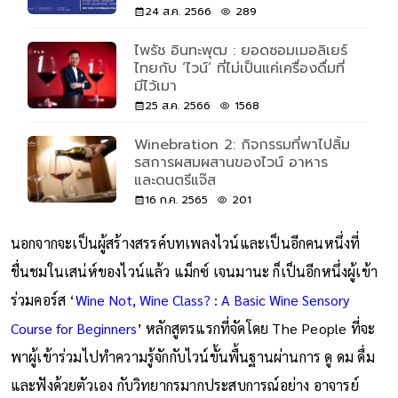
24 ส.ค. 2566
289
ไพรัช อินทะพุฒ : ยอดซอมเมอลิเยร์
ไทยกับ ‘ไวน์’ ที่ไม่เป็นแค่เครื่องดื่มที่
มีไว้เมา
25 ส.ค. 2566
1568
Winebration 2: กิจกรรมที่พาไปลิ้ม
รสการผสมผสานของไวน์ อาหาร
และดนตรีแจ๊ส
16 ก.ค. 2565
201
นอกจากจะเป็นผู้สร้างสรรค์บทเพลงไวน์และเป็นอีกคนหนึ่งที่
ชื่นชมในเสน่ห์ของไวน์แล้ว แม็กซ์ เจนมานะ ก็เป็นอีกหนึ่งผู้เข้า
ร่วมคอร์ส ‘
Wine Not, Wine Class? : A Basic Wine Sensory
Course for Beginners
’ หลักสูตรแรกที่จัดโดย The People ที่จะ
พาผู้เข้าร่วมไปทำความรู้จักกับไวน์ขั้นพื้นฐานผ่านการ ดู ดม ดื่ม
และฟังด้วยตัวเอง กับวิทยากรมากประสบการณ์อย่าง อาจารย์