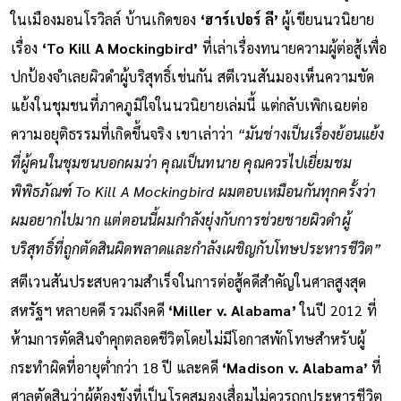
ในเมืองมอนโรวิลล์ บ้านเกิดของ
‘ฮาร์เปอร์ ลี’
ผู้เขียนนวนิยาย
เรื่อง
‘To Kill A Mockingbird’
ที่เล่าเรื่องทนายความผู้ต่อสู้เพื่อ
ปกป้องจำเลยผิวดำผู้บริสุทธิ์เช่นกัน สตีเวนสันมองเห็นความขัด
แย้งในชุมชนที่ภาคภูมิใจในนวนิยายเล่มนี้ แต่กลับเพิกเฉยต่อ
ความอยุติธรรมที่เกิดขึ้นจริง เขาเล่าว่า
“มันช่างเป็นเรื่องย้อนแย้ง
ที่ผู้คนในชุมชนบอกผมว่า คุณเป็นทนาย คุณควรไปเยี่ยมชม
พิพิธภัณฑ์ To Kill A Mockingbird ผมตอบเหมือนกันทุกครั้งว่า
ผมอยากไปมาก แต่ตอนนี้ผมกำลังยุ่งกับการช่วยชายผิวดำผู้
บริสุทธิ์ที่ถูกตัดสินผิดพลาดและกำลังเผชิญกับโทษประหารชีวิต”
สตีเวนสันประสบความสำเร็จในการต่อสู้คดีสำคัญในศาลสูงสุด
สหรัฐฯ หลายคดี รวมถึงคดี
‘Miller v. Alabama’
ในปี 2012 ที่
ห้ามการตัดสินจำคุกตลอดชีวิตโดยไม่มีโอกาสพักโทษสำหรับผู้
กระทำผิดที่อายุต่ำกว่า 18 ปี และคดี
‘Madison v. Alabama’
ที่
ศาลตัดสินว่าผู้ต้องขังที่เป็นโรคสมองเสื่อมไม่ควรถูกประหารชีวิต