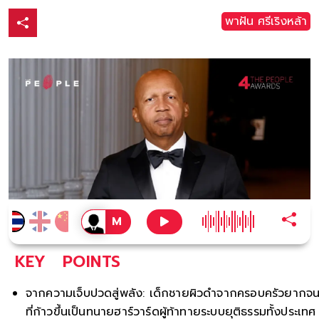
พาฝัน ศรีเริงหล้า
KEY
POINTS
จากความเจ็บปวดสู่พลัง: เด็กชายผิวดำจากครอบครัวยากจ
ที่ก้าวขึ้นเป็นทนายฮาร์วาร์ดผู้ท้าทายระบบยุติธรรมทั้งประเท