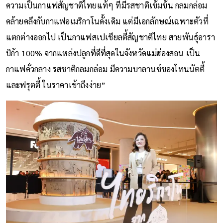
ความเป็นกาแฟสัญชาติไทยแท้ๆ ที่มีรสชาติเข้มข้น กลมกล่อม
คล้ายคลึงกับกาแฟอเมริกาโนดั้งเดิม แต่มีเอกลักษณ์เฉพาะตัวที่
แตกต่างออกไป เป็นกาแฟสเปเชียลตี้สัญชาติไทย สายพันธุ์อารา
บิก้า 100% จากแหล่งปลูกที่ดีที่สุดในจังหวัดแม่ฮ่องสอน เป็น
กาแฟคั่วกลาง รสชาติกลมกล่อม มีความบาลานซ์ของโทนนัตตี้
และฟรุตตี้ ในราคาเข้าถึงง่าย”