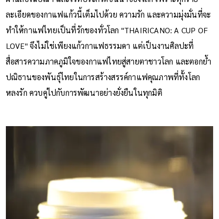
ละเอียดของกาแฟแก้วนี้เต็มไปด้วย ความรัก และความมุ่งมั่นที่จะ
ทำให้กาแฟไทยเป็นที่รักของทั่วโลก "THAIRICANO: A CUP OF
LOVE" จึงไม่ใช่เพียงแก้วกาแฟธรรมดา แต่เป็นงานศิลปะที่
สื่อสารความภาคภูมิใจของกาแฟไทยสู่สายตาชาวโลก และตอกย้ำ
ปณิธานของพันธุ์ไทยในการสร้างสรรค์กาแฟคุณภาพที่ทั้งโลก
หลงรัก ควบคู่ไปกับการพัฒนาอย่างยั่งยืนในทุกมิติ