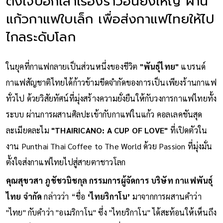
ตั้งใจบอกเล่าเรื่องราวอันยิ่งใหญ่ ผ่าน
แก้วกาแฟใบเล็ก เพื่อส่งกาแฟไทยให้ไป
ไกลระดับโลก
ในยุคที่กาแฟกลายเป็นส่วนหนึ่งของชีวิต
"พันธุ์ไทย"
แบรนด์
กาแฟสัญชาติไทยได้ก้าวข้ามขีดจำกัดของการเป็นเพียงร้านกาแฟ
ทั่วไป ด้วยวิสัยทัศน์ที่มุ่งสร้างความยั่งยืนให้กับวงการกาแฟไทยทั้ง
ระบบ ผ่านการผสานศิลปะเข้ากับกาแฟในแก้ว คอลเลคชันสุด
ละเมียดละไม
"THAIRICANO: A CUP OF LOVE"
ที่เปิดตัวใน
งาน Punthai Thai Coffee to The World ด้วย Passion ที่มุ่งมั่น
ตั้งใจส่งกาแฟไทยไปสู่สายตาชาวโลก
คุณสุขวสา ภูชัชวนิชกุล
กรรมการผู้จัดการ บริษัท กาแฟพันธุ์
ไทย จำกัด
กล่าวว่า “ชื่อ
‘ไทยริกาโน’
มาจากการผสานคำว่า
"ไทย" กับคำว่า "อเมริกาโน" ซึ่ง "ไทยริกาโน" ได้สะท้อนให้เห็นถึง