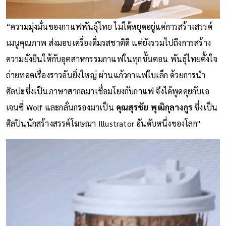
“ความมุ่งมั่นของกาแฟพันธุ์ไทย ไม่ได้หยุดอยู่แค่การสร้างสรรค์
เมนูคุณภาพ ส่งมอบเครื่องดื่มรสชาติดี แต่ยังรวมไปถึงการสร้าง
ความยั่งยืนให้กับอุตสาหกรรมกาแฟในทุกขั้นตอน พันธุ์ไทยตั้งใจ
ถ่ายทอดเรื่องราวอันยิ่งใหญ่ ผ่านแก้วกาแฟใบเล็ก ด้วยการนำ
ศิลปะซึ่งเป็นภาษาสากลมาเชื่อมโยงกับกาแฟ จึงได้พูดคุยกับเอ
เจนซี่ Wolf และกลั่นกรองมาเป็น
คุณสุรชัย พุฒิกุลางกูร
ซึ่งเป็น
ศิลปินนักสร้างสรรค์โฆษณา Illustrator อันดับหนึ่งของโลก"