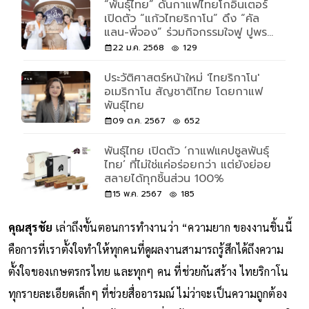
“พันธุ์ไทย” ดันกาแฟไทยโกอินเตอร์
เปิดตัว “แก้วไทยริกาโน” ดึง “คัล
แลน-พี่จอง” ร่วมกิจกรรมใจฟู ปูพรม
สู่ Brand Tagline ใหม่ #พันธุ์ไทย
22 ม.ค. 2568
129
อะไรก็เป็นไปได้
ประวัติศาสตร์หน้าใหม่ 'ไทยริกาโน'
อเมริกาโน สัญชาติไทย โดยกาแฟ
พันธุ์ไทย
09 ต.ค. 2567
652
พันธุ์ไทย เปิดตัว ‘กาแฟแคปซูลพันธุ์
ไทย’ ที่ไม่ใช่แค่อร่อยกว่า แต่ยังย่อย
สลายได้ทุกชิ้นส่วน 100%
15 พ.ค. 2567
185
คุณสุรชัย
เล่าถึงขั้นตอนการทำงานว่า “ความยาก ของงานชิ้นนี้
คือการที่เราตั้งใจทำให้ทุกคนที่ดูผลงานสามารถรู้สึกได้ถึงความ
ตั้งใจของเกษตรกรไทย และทุกๆ คน ที่ช่วยกันสร้าง ไทยริกาโน
ทุกรายละเอียดเล็กๆ ที่ช่วยสื่ออารมณ์ ไม่ว่าจะเป็นความถูกต้อง