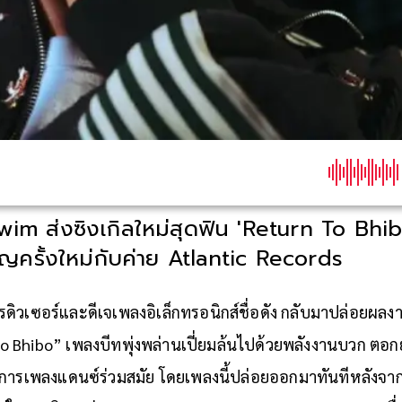
im ส่งซิงเกิลใหม่สุดฟิน 'Return To Bhib
ัญครั้งใหม่กับค่าย Atlantic Records
รดิวเซอร์และดีเจเพลงอิเล็กทรอนิกส์ชื่อดัง กลับมาปล่อยผล
To Bhibo” เพลงบีทพุ่งพล่านเปี่ยมล้นไปด้วยพลังงานบวก ตอกย
ารเพลงแดนซ์ร่วมสมัย โดยเพลงนี้ปล่อยออกมาทันทีหลังจากที่