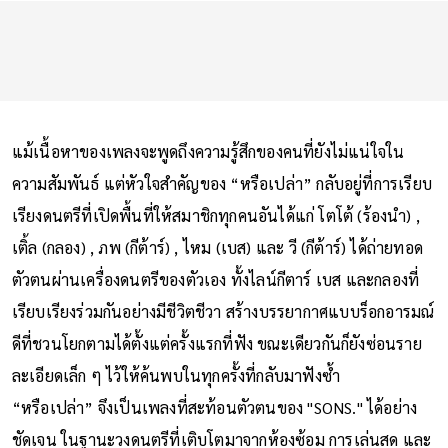
แม้เนื้อหาของเพลงจะพูดถึงความรู้สึกของคนที่ยังไม่แน่ใจใน
ความสัมพันธ์ แต่หัวใจสำคัญของ “หรือเปล่า” กลับอยู่ที่การเรียบ
เรียงดนตรีที่เปิดพื้นที่ให้สมาชิกทุกคนอันได้แก่ โตโต้ (ร้องนำ) ,
เติ้ล (กลอง) , ภพ (กีต้าร์) , ไหม (เบส) และ วี (กีต้าร์) ได้ถ่ายทอด
ตัวตนผ่านเครื่องดนตรีของตัวเอง ทั้งไลน์กีตาร์ เบส และกลองที่
เรียบเรียงร่วมกันอย่างมีชีวิตชีวา สร้างบรรยากาศแบบร็อกอารมณ์
ดีที่ชวนโยกตามได้ตั้งแต่ครั้งแรกที่ฟัง ขณะเดียวกันก็ยังซ่อนราย
ละเอียดเล็ก ๆ ไว้ให้ค้นพบในทุกครั้งที่กลับมาฟังซ้ำ
“หรือเปล่า” จึงเป็นเพลงที่สะท้อนตัวตนของ "SONS." ได้อย่าง
ชัดเจน ในฐานะวงดนตรีที่เติบโตมาจากห้องซ้อม การเล่นสด และ