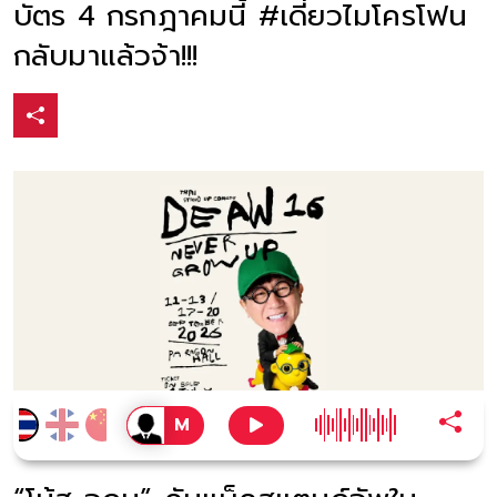
บัตร 4 กรกฎาคมนี้ #เดี่ยวไมโครโฟน
กลับมาแล้วจ้า!!!