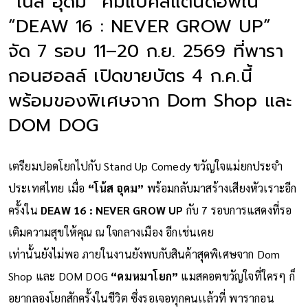
“โน้ส อุดม” คัมแบ็คสแตนด์อัพใน
“DEAW 16 : NEVER GROW UP”
จัด 7 รอบ 11–20 ก.ย. 2569 ที่พารา
กอนฮอลล์ เปิดขายบัตร 4 ก.ค.นี้
พร้อมของพิเศษจาก Dom Shop และ
DOM DOG
เตรียมปอดโยกไปกับ Stand Up Comedy ขวัญใจแม่ยกประจำ
ประเทศไทย เมื่อ
“โน้ส อุดม”
พร้อมกลับมาสร้างเสียงหัวเราะอีก
ครั้งใน
DEAW 16 : NEVER GROW UP
กับ 7 รอบการแสดงที่รอ
เติมความสุขให้คุณ ณ ใจกลางเมือง อีกเช่นเคย
เท่านั้นยังไม่พอ ภายในงานยังพบกับสินค้าสุดพิเศษจาก Dom
Shop และ DOM DOG
“ดมหมาโยก”
แมสคอตขวัญใจที่ใครๆ ก็
อยากลองโยกสักครั้งในชีวิต ซึ่งรอเจอทุกคนเเล้วที่ พารากอน