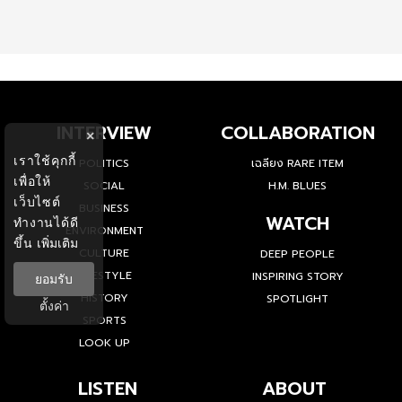
INTERVIEW
COLLABORATION
×
เราใช้คุกกี้
POLITICS
เฉลียง RARE ITEM
เพื่อให้
SOCIAL
H.M. BLUES
เว็บไซต์
BUSINESS
WATCH
ทำงานได้ดี
ENVIRONMENT
ขึ้น
เพิ่มเติม
CULTURE
DEEP PEOPLE
LIFESTYLE
INSPIRING STORY
ยอมรับ
HISTORY
SPOTLIGHT
ตั้งค่า
SPORTS
LOOK UP
LISTEN
ABOUT