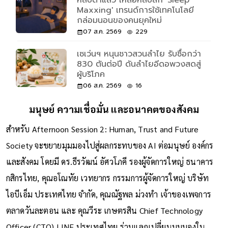
หลับตาแล้ว เหลือหลับลึก 'Sleep
Maxxing' เทรนด์การใช้เทคโนโลยี
กล่อมนอนของคนยุคใหม่
07 ส.ค. 2569
229
เซเว่นฯ หนุนชาวสวนลำไย รับซื้อกว่า
830 ตันต่อปี ดันลำไยอีดอพวงสดสู่
ผู้บริโภค
06 ส.ค. 2569
16
มนุษย์ ความเชื่อมั่น และอนาคตของสังคม
สำหรับ Afternoon Session 2: Human, Trust and Future
Society จะขยายมุมมองไปสู่ผลกระทบของ AI ต่อมนุษย์ องค์กร
และสังคม โดยมี ดร.ธีรวัฒน์ อัศวโภคี รองผู้จัดการใหญ่ ธนาคาร
กสิกรไทย, คุณอโณทัย เวทยากร กรรมการผู้จัดการใหญ่ บริษัท
ไอบีเอ็ม ประเทศไทย จำกัด, คุณณัฐพล ม่วงทำ เจ้าของเพจการ
ตลาดวันละตอน และ คุณวีระ เกษตรสิน Chief Technology
Officer (CTO) LINE ประเทศไทย ร่วมแลกเปลี่ยนมุมมองใน