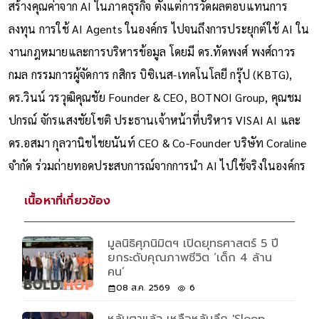
สร้างคุณค่าจาก AI ในภาคธุรกิจ ตั้งแต่การวัดผลตอบแทนการ
ลงทุน การใช้ AI Agents ในองค์กร ไปจนถึงการประยุกต์ใช้ AI ใน
งานกฎหมายและการบริหารข้อมูล โดยมี ดร.ทัดพงศ์ พงศ์ถาวร
กมล กรรมการผู้จัดการ กสิกร บิซิเนส-เทคโนโลยี กรุ๊ป (KBTG),
ดร.วินน์ วรวุฒิคุณชัย Founder & CEO, BOTNOI Group, คุณชม
ปกรณ์ จักรแสงชัยโชติ ประธานเจ้าหน้าที่บริหาร VISAI AI และ
ดร.อสมา กุลวานิชไชยนันท์ CEO & Co-Founder บริษัท Coraline
จำกัด ร่วมถ่ายทอดประสบการณ์จากการนำ AI ไปใช้จริงในองค์กร
เนื้อหาที่เกี่ยวข้อง
มูลนิธิศุภนิมิตฯ เปิดยุทธศาสตร์ 5 ปี
ยกระดับคุณภาพชีวิต ‘เด็ก 4 ล้าน
คน’
08 ส.ค. 2569
6