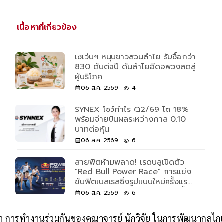
เนื้อหาที่เกี่ยวข้อง
เซเว่นฯ หนุนชาวสวนลำไย รับซื้อกว่า
830 ตันต่อปี ดันลำไยอีดอพวงสดสู่
ผู้บริโภค
06 ส.ค. 2569
4
SYNEX โชว์กำไร Q2/69 โต 18%
พร้อมจ่ายปันผลระหว่างกาล 0.10
บาทต่อหุ้น
06 ส.ค. 2569
6
สายฟิตห้ามพลาด! เรดบลูเปิดตัว
"Red Bull Power Race" การแข่ง
ขันฟิตเนสเรสซิ่งรูปแบบใหม่ครั้งแรก
ของโลก เปิดรับแค่ 500 คนเท่านั้น
06 ส.ค. 2569
6
่า การทำงานร่วมกันของคณาจารย์ นักวิจัย ในการพัฒนากลไก