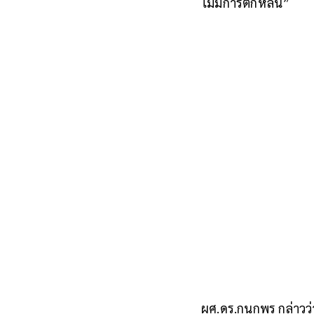
ไม่มีการตกหล่น”
ผศ.ดร.กนกพร กล่าวว