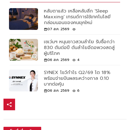
หลับตาแล้ว เหลือหลับลึก 'Sleep
Maxxing' เทรนด์การใช้เทคโนโลยี
กล่อมนอนของคนยุคใหม่
07 ส.ค. 2569
เซเว่นฯ หนุนชาวสวนลำไย รับซื้อกว่า
830 ตันต่อปี ดันลำไยอีดอพวงสดสู่
ผู้บริโภค
06 ส.ค. 2569
4
SYNEX โชว์กำไร Q2/69 โต 18%
พร้อมจ่ายปันผลระหว่างกาล 0.10
บาทต่อหุ้น
06 ส.ค. 2569
6