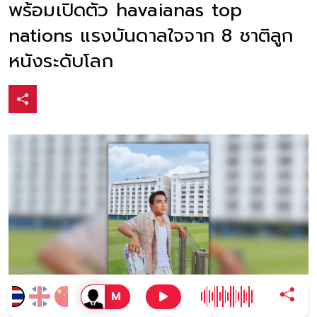
พร้อมเปิดตัว havaianas top
nations แรงบันดาลใจจาก 8 ชาติลูก
หนังระดับโลก