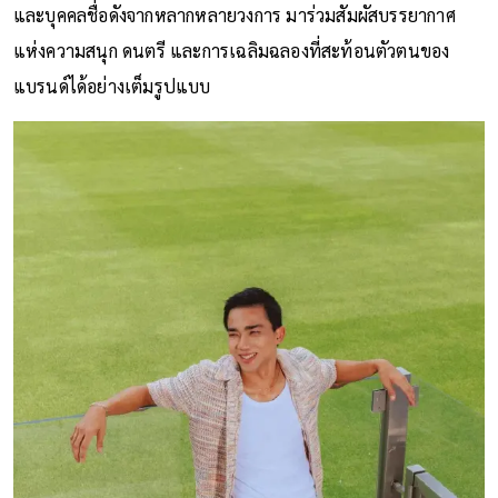
และบุคคลชื่อดังจากหลากหลายวงการ มาร่วมสัมผัสบรรยากาศ
แห่งความสนุก ดนตรี และการเฉลิมฉลองที่สะท้อนตัวตนของ
แบรนด์ได้อย่างเต็มรูปแบบ