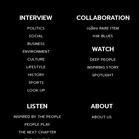
INTERVIEW
COLLABORATION
POLITICS
เฉลียง RARE ITEM
SOCIAL
H.M. BLUES
BUSINESS
WATCH
ENVIRONMENT
CULTURE
DEEP PEOPLE
LIFESTYLE
INSPIRING STORY
HISTORY
SPOTLIGHT
SPORTS
LOOK UP
LISTEN
ABOUT
INSPIRED BY THE PEOPLE
ABOUT US
PEOPLE PLAY
THE NEXT CHAPTER