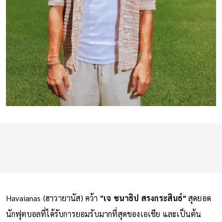
Havaianas (ฮาวายานัส) คว้า
"เจ ชนาธิป สรงกระสินธ์"
สุดยอด
นักฟุตบอลที่ได้รับการยอมรับมากที่สุดของเอเชีย และเป็นต้น