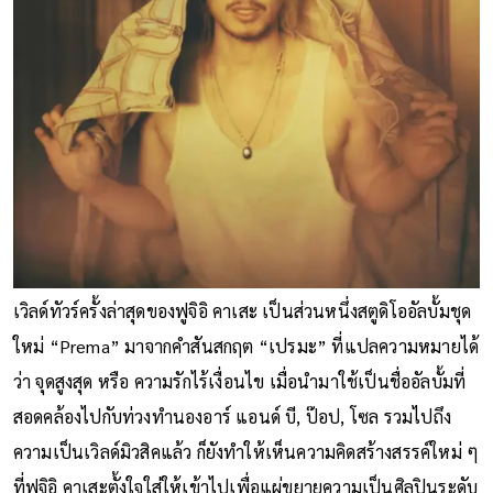
เวิลด์ทัวร์ครั้งล่าสุดของฟูจิอิ คาเสะ เป็นส่วนหนึ่งสตูดิโออัลบั้มชุด
ใหม่ “Prema” มาจากคำสันสกฤต “เปรมะ” ที่แปลความหมายได้
ว่า จุดสูงสุด หรือ ความรักไร้เงื่อนไข เมื่อนำมาใช้เป็นชื่ออัลบั้มที่
สอดคล้องไปกับท่วงทำนองอาร์ แอนด์ บี, ป๊อป, โซล รวมไปถึง
ความเป็นเวิลด์มิวสิคแล้ว ก็ยังทำให้เห็นความคิดสร้างสรรค์ใหม่ ๆ
ที่ฟูจิอิ คาเสะตั้งใจใส่ให้เข้าไปเพื่อแผ่ขยายความเป็นศิลปินระดับ