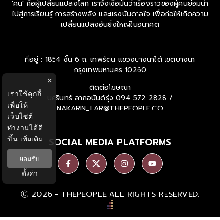
'คน' คือผู้เปลี่ยนแปลงโลก เราจึงเชื่อมั่นว่าเรื่องราวของผู้คนย่อมนำ
ไปสู่การเรียนรู้ การสร้างพลัง และแรงบันดาลใจ เพื่อก่อให้เกิดความ
เปลี่ยนแปลงอันยิ่งใหญ่ในอนาคต
ที่อยู่ : 1854 ชั้น 6 ถ. เทพรัตน แขวงบางนาใต้ เขตบางนา
กรุงเทพมหานคร 10260
×
ติดต่อโฆษณา
เราใช้คุกกี้
นครินทร์ ลาภอนันด์รุ่ง
094 572 2828 /
เพื่อให้
NAKARIN_LAR@THEPEOPLE.CO
เว็บไซต์
ทำงานได้ดี
ขึ้น
เพิ่มเติม
SOCIAL MEDIA PLATFORMS
ยอมรับ
ตั้งค่า
Ⓒ 2026 -
THEPEOPLE
ALL RIGHTS RESERVED.