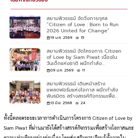
เนื้อหาที่เกี่ยวข้อง
สยามพิวรรธน์ จัดวิ่งการกุศล
“Citizen of Love : Born to Run
2026 United for Change”
19 ม.ค. 2569
15
สยามพิวรรธน์ จัดโครงการ Citizen
of Love by Siam Piwat เนื่องใน
วันเด็กแห่งชาติ ผนึกกำลัง
MELAND มอบโอกาสให้เด็กๆ เปิด
09 ม.ค. 2569
11
โลกแห่งการเรียนรู้ล้ำจินตนาการ
สยามพิวรรธน์ เดินหน้าสร้าง
แพลตฟอร์มแห่งโอกาส ผนึกกำลัง
พันธมิตร สร้างสรรค์กิจกรรมเพื่อ
สังคม “Citizen of Love by Siam
13 มิ.ย. 2568
24
Piwat” ส่งเสริมการเรียนรู้ และยก
ระดับคุณภาพชีวิตอย่างยั่งยืน
ทั้งนี้ตลอดระยะเวลาการดำเนินการโครงการ Citizen of Love by
Siam Piwat ที่ผ่านมายังได้สร้างสรรค์กิจกรรมเพื่อสร้างโอกาสและ
ความเท่าเทียมอย่างต่อเนื่อง โดยส่งเสริมการเรียนรู้ทั้งภายใน