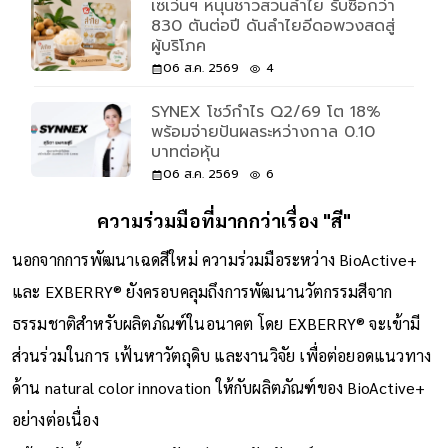
เซเว่นฯ หนุนชาวสวนลำไย รับซื้อกว่า
830 ตันต่อปี ดันลำไยอีดอพวงสดสู่
ผู้บริโภค
06 ส.ค. 2569
4
SYNEX โชว์กำไร Q2/69 โต 18%
พร้อมจ่ายปันผลระหว่างกาล 0.10
บาทต่อหุ้น
06 ส.ค. 2569
6
ความร่วมมือที่มากกว่าเรื่อง "สี"
นอกจากการพัฒนาเฉดสีใหม่ ความร่วมมือระหว่าง BioActive+
และ EXBERRY® ยังครอบคลุมถึงการพัฒนานวัตกรรมสีจาก
ธรรมชาติสำหรับผลิตภัณฑ์ในอนาคต โดย EXBERRY® จะเข้ามี
ส่วนร่วมในการ เฟ้นหาวัตถุดิบ และงานวิจัย เพื่อต่อยอดแนวทาง
ด้าน natural color innovation ให้กับผลิตภัณฑ์ของ BioActive+
อย่างต่อเนื่อง