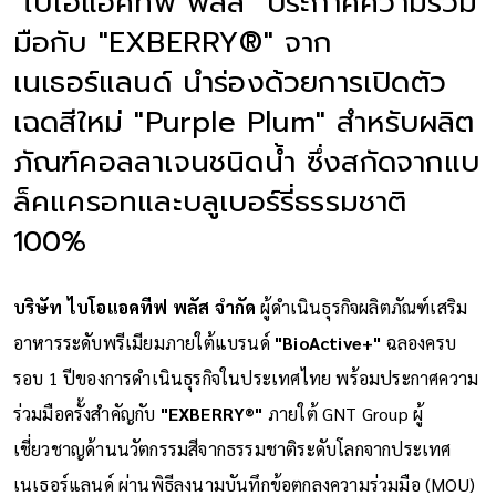
"ไบโอแอคทีฟ พลัส" ประกาศความร่วม
มือกับ "EXBERRY®" จาก
เนเธอร์แลนด์ นำร่องด้วยการเปิดตัว
เฉดสีใหม่ "Purple Plum" สำหรับผลิต
ภัณฑ์คอลลาเจนชนิดน้ำ ซึ่งสกัดจากแบ
ล็คแครอทและบลูเบอร์รี่ธรรมชาติ
100%
บริษัท ไบโอแอคทีฟ พลัส จำกัด
ผู้ดำเนินธุรกิจผลิตภัณฑ์เสริม
อาหารระดับพรีเมียมภายใต้แบรนด์
"BioActive+"
ฉลองครบ
รอบ 1 ปีของการดำเนินธุรกิจในประเทศไทย พร้อมประกาศความ
ร่วมมือครั้งสำคัญกับ
"EXBERRY®"
ภายใต้ GNT Group ผู้
เชี่ยวชาญด้านนวัตกรรมสีจากธรรมชาติระดับโลกจากประเทศ
เนเธอร์แลนด์ ผ่านพิธีลงนามบันทึกข้อตกลงความร่วมมือ (MOU)