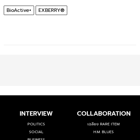
BioActive+
EXBERRY®
INTERVIEW
COLLABORATION
POLITICS
เฉลียง RARE ITEM
SOCIAL
H.M. BLUES
BUSINESS