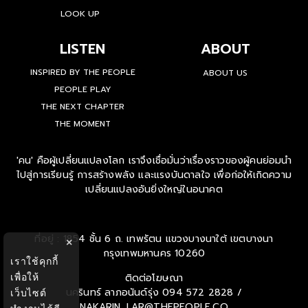
LOOK UP
LISTEN
ABOUT
INSPIRED BY THE PEOPLE
ABOUT US
PEOPLE PLAY
THE NEXT CHAPTER
THE MOMENT
'คน' คือผู้เปลี่ยนแปลงโลก เราจึงเชื่อมั่นว่าเรื่องราวของผู้คนย่อมนำ
ไปสู่การเรียนรู้ การสร้างพลัง และแรงบันดาลใจ เพื่อก่อให้เกิดความ
เปลี่ยนแปลงอันยิ่งใหญ่ในอนาคต
ที่อยู่ : 1854 ชั้น 6 ถ. เทพรัตน แขวงบางนาใต้ เขตบางนา
×
กรุงเทพมหานคร 10260
เราใช้คุกกี้
เพื่อให้
ติดต่อโฆษณา
นครินทร์ ลาภอนันด์รุ่ง
094 572 2828 /
เว็บไซต์
NAKARIN_LAR@THEPEOPLE.CO