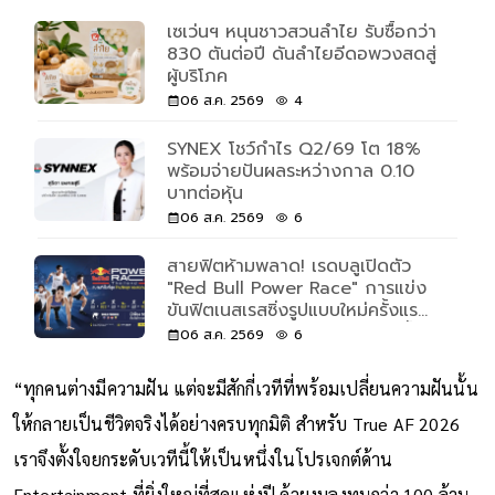
เซเว่นฯ หนุนชาวสวนลำไย รับซื้อกว่า
830 ตันต่อปี ดันลำไยอีดอพวงสดสู่
ผู้บริโภค
06 ส.ค. 2569
4
SYNEX โชว์กำไร Q2/69 โต 18%
พร้อมจ่ายปันผลระหว่างกาล 0.10
บาทต่อหุ้น
06 ส.ค. 2569
6
สายฟิตห้ามพลาด! เรดบลูเปิดตัว
"Red Bull Power Race" การแข่ง
ขันฟิตเนสเรสซิ่งรูปแบบใหม่ครั้งแรก
ของโลก เปิดรับแค่ 500 คนเท่านั้น
06 ส.ค. 2569
6
“ทุกคนต่างมีความฝัน แต่จะมีสักกี่เวทีที่พร้อมเปลี่ยนความฝันนั้น
ให้กลายเป็นชีวิตจริงได้อย่างครบทุกมิติ สำหรับ True AF 2026
เราจึงตั้งใจยกระดับเวทีนี้ให้เป็นหนึ่งในโปรเจกต์ด้าน
Entertainment ที่ยิ่งใหญ่ที่สุดแห่งปี ด้วยงบลงทุนกว่า 100 ล้าน