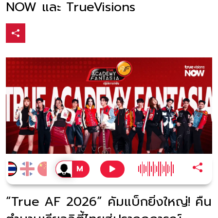
NOW และ TrueVisions
“True AF 2026” คัมแบ็กยิ่งใหญ่! คืน