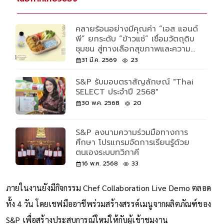
คลายร้อนอย่างมีคุณค่า “เอส แอนด์
พี” ยกระดับ “ข้าวแช่” เชื่อมวัตถุดิบ
ชุมชน สู่ทางเลือกสุขภาพและความ
ยั่งยืน
31 มี.ค. 2569
23
S&P รับมอบตราสัญลักษณ์ "Thai
SELECT ประจำปี 2568"
30 พ.ค. 2568
20
S&P ลงนามความร่วมมือทางการ
ศึกษา โปรแกรมจัดการเรียนรู้ด้วย
ตนเองระบบทวิภาคี
16 พ.ค. 2568
33
ภายในงานยังมีกิจกรรม Chef Collaboration Live Demo ตลอด
ทั้ง 4 วัน โดยเชฟมืออาชีพร่วมสร้างสรรค์เมนูจากผลิตภัณฑ์ของ
S&P เพื่อสร้างประสบการณ์ใหม่ให้กับผู้เข้าชมงาน