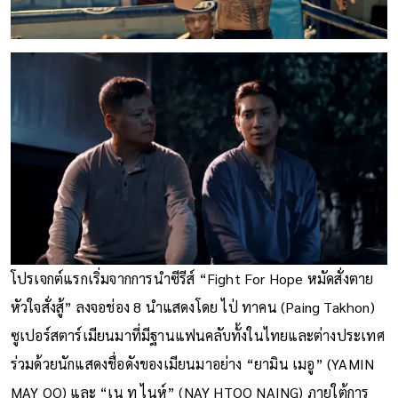
โปรเจกต์แรกเริ่มจากการนำซีรีส์ “Fight For Hope หมัดสั่งตาย
หัวใจสั่งสู้” ลงจอช่อง 8 นำแสดงโดย ไป่ ทาคน (Paing Takhon)
ซูเปอร์สตาร์เมียนมาที่มีฐานแฟนคลับทั้งในไทยและต่างประเทศ
ร่วมด้วยนักแสดงชื่อดังของเมียนมาอย่าง “ยามิน เมอู” (YAMIN
MAY OO) และ “เน ทู ไนห์” (NAY HTOO NAING) ภายใต้การ